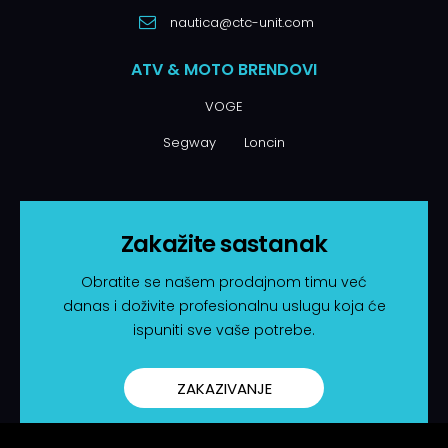
nautica@ctc-unit.com
ATV & MOTO BRENDOVI
VOGE
Segway
Loncin
Zakažite sastanak
Obratite se našem prodajnom timu već
danas i doživite profesionalnu uslugu koja će
ispuniti sve vaše potrebe.
ZAKAZIVANJE