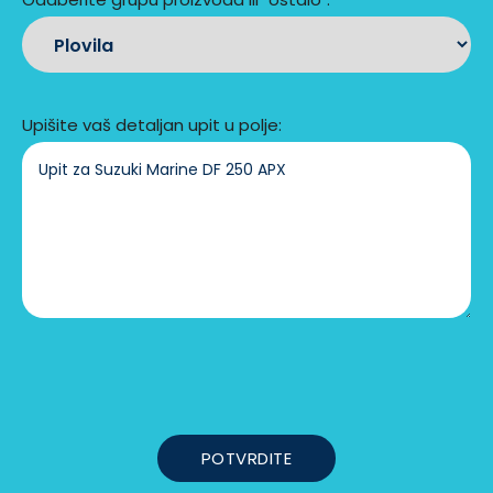
Upišite vaš detaljan upit u polje: