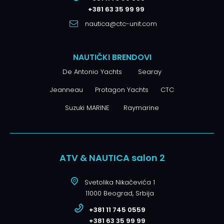
+381 63 35 99 99
nautica@ctc-unit.com
NAUTIČKI BRENDOVI
De Antonio Yachts
Searay
Jeanneau
Protagon Yachts
CTC
Suzuki MARINE
Raymarine
ATV & NAUTICA salon 2
Svetolika Nikačevića 1
11000 Beograd, Srbija
+381 11 745 0559
+381 63 35 99 99