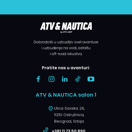
Dobrodošli u uzbudljiv svet avanture
i uzbuđenja na vodi, asfaltu
i off-road iskustva.
Pratite nas u avanturi:
ATV & NAUTICA salon 1
Ulica Savska 2A,
11251 Ostružnica,
Beograd, Srbija
+381 11 73 50 890