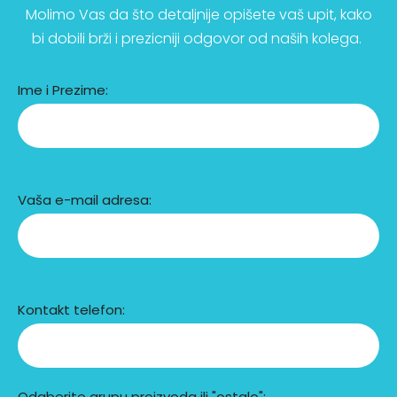
Molimo Vas da što detaljnije opišete vaš upit, kako
bi dobili brži i prezicniji odgovor od naših kolega.
Ime i Prezime:
Vaša e-mail adresa:
Kontakt telefon:
Odaberite grupu proizvoda ili "ostalo":