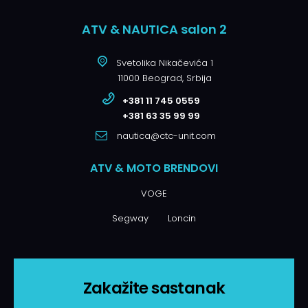
ATV & NAUTICA salon 2
Svetolika Nikačevića 1
11000 Beograd, Srbija
+381 11 745 0559
+381 63 35 99 99
nautica@ctc-unit.com
ATV & MOTO BRENDOVI
VOGE
Segway
Loncin
Zakažite sastanak