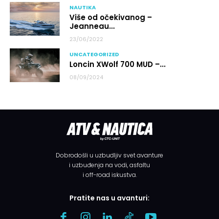
NAUTIKA
Više od očekivanog –
Jeanneau...
23/06/2022
UNCATEGORIZED
Loncin XWolf 700 MUD –...
08/09/2024
Dobrodošli u uzbudljiv svet avanture
i uzbuđenja na vodi, asfaltu
i off-road iskustva.
Pratite nas u avanturi: