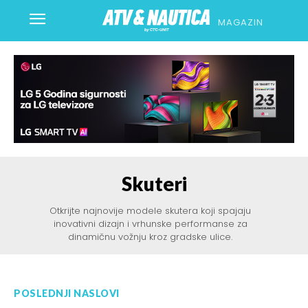
MAGAZIN
Skuteri
Otkrijte najnovije modele skutera koji spajaju
inovativni dizajn i vrhunske performanse za
dinamičnu vožnju kroz gradske ulice.
POSLEDNJI NASLOVI