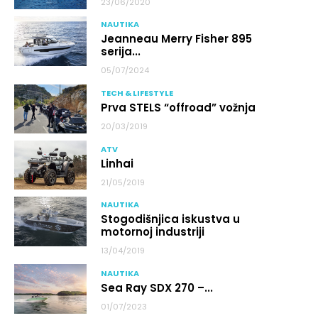
23/06/2020
NAUTIKA
Jeanneau Merry Fisher 895
serija...
05/07/2024
TECH & LIFESTYLE
Prva STELS “offroad” vožnja
20/03/2019
ATV
Linhai
21/05/2019
NAUTIKA
Stogodišnjica iskustva u
motornoj industriji
13/04/2019
NAUTIKA
Sea Ray SDX 270 –...
01/07/2023