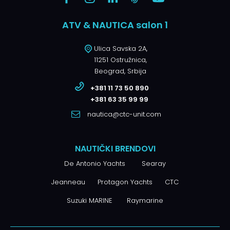
ATV & NAUTICA salon 1
Ulica Savska 2A,
11251 Ostružnica,
Beograd, Srbija
+381 11 73 50 890
+381 63 35 99 99
nautica@ctc-unit.com
NAUTIČKI BRENDOVI
De Antonio Yachts
Searay
Jeanneau
Protagon Yachts
CTC
Suzuki MARINE
Raymarine