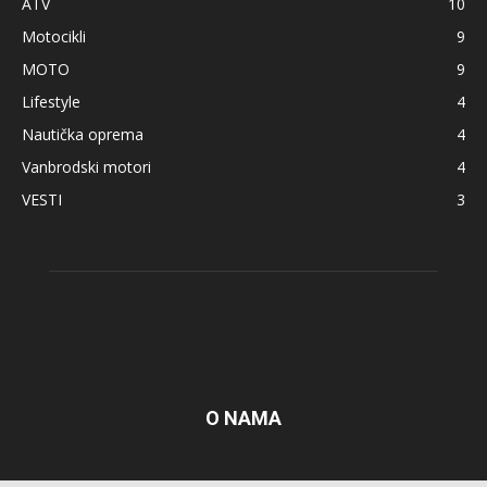
ATV
10
Motocikli
9
MOTO
9
Lifestyle
4
Nautička oprema
4
Vanbrodski motori
4
VESTI
3
O NAMA