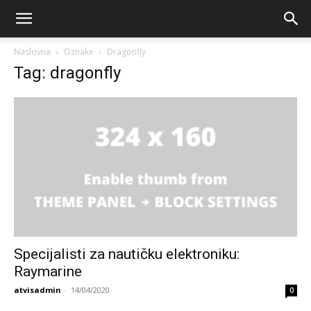
Naslovna
Oznake
Dragonfly
Tag: dragonfly
Specijalisti za nautičku elektroniku:
Raymarine
atvisadmin
-
14/04/2020
0