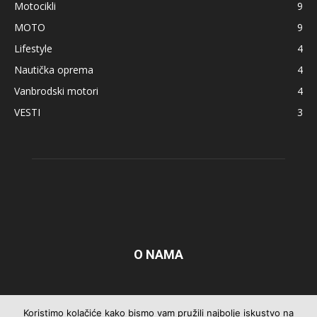
Motocikli
9
MOTO
9
Lifestyle
4
Nautička oprema
4
Vanbrodski motori
4
VESTI
3
O NAMA
Pratite nas
Koristimo kolačiće kako bismo vam pružili najbolje iskustvo na