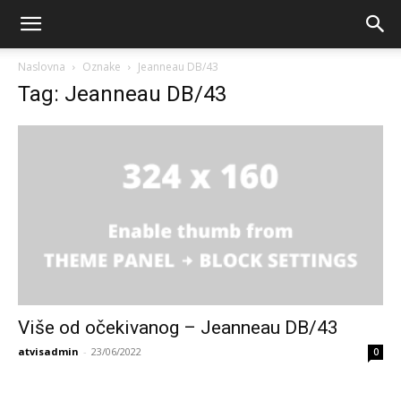
Naslovna
Oznake
Jeanneau DB/43
Tag: Jeanneau DB/43
Više od očekivanog – Jeanneau DB/43
atvisadmin
-
23/06/2022
0