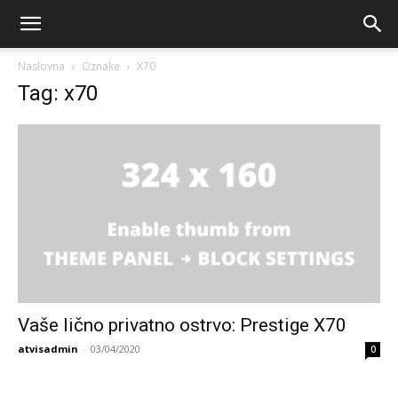
Naslovna
Oznake
X70
Tag: x70
Vaše lično privatno ostrvo: Prestige X70
atvisadmin
-
03/04/2020
0