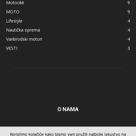
Motocikli
9
MOTO
9
Lifestyle
4
Nautička oprema
4
Vanbrodski motori
4
VESTI
3
O NAMA
Pratite nas
Koristimo kolačiće kako bismo vam pružili najbolje iskustvo na