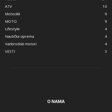
ATV
10
Motocikli
9
MOTO
9
Lifestyle
4
Nautička oprema
4
Vanbrodski motori
4
VESTI
3
O NAMA