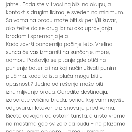
jahte . Tada ste vi i vaši najbliži na okupu, a
kontakt s drugim licima je sveden na minimum.
Sa vama na brodu može biti skiper i/ili kuvar,
ako želite da se drugi brinu oko upravljanja
brodom i spremanja jela.
Kada završi pandemija počinje leto. Vrelina
sunca će vas izmamiti na sunčanje, more,
odmor… Postavlja se pitanje gde otići na
punjenje baterija i na koji način uživati punim
plućima, kada ta ista pluća mogu biti u
opasnosti? Jedno od rešenja može biti
iznajmljivanje broda. Odredite destinaciju,
izaberete veličinu broda, period koji vam najviše
odgovara, i letovanje iz snova je pred vama.
Bićete odvojeni od ostalih turista, a u isto vreme
na mestima gde svi žele da budu – na plažama
nedostupnim običnim ljudima, u mirnim