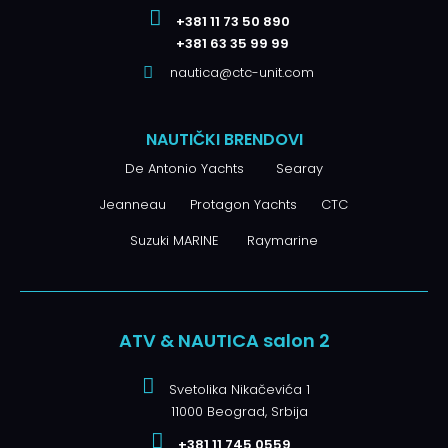
+381 11 73 50 890
+381 63 35 99 99
nautica@ctc-unit.com
NAUTIČKI BRENDOVI
De Antonio Yachts
Searay
Jeanneau
Protagon Yachts
CTC
Suzuki MARINE
Raymarine
ATV & NAUTICA salon 2
Svetolika Nikačevića 1
11000 Beograd, Srbija
+381 11 745 0559