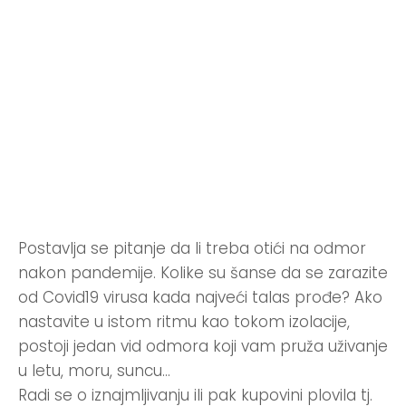
Postavlja se pitanje da li treba otići na odmor
nakon pandemije. Kolike su šanse da se zarazite
od Covid19 virusa kada najveći talas prođe? Ako
nastavite u istom ritmu kao tokom izolacije,
postoji jedan vid odmora koji vam pruža uživanje
u letu, moru, suncu…
Radi se o iznajmljivanju ili pak kupovini plovila tj.