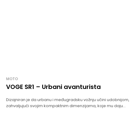
MOTO
VOGE SR1 – Urbani avanturista
Dizajniran je da urbanu i međugradsku vožnju učini udobnijom,
zahvaljujući svojim kompaktnim dimenzijama, koje mu daju...