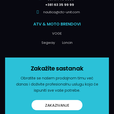
+381 63 35 99 99
nautica@ctc-unit.com
ATV & MOTO BRENDOVI
VOGE
Segway
Loncin
Zakažite sastanak
Obratite se našem prodajnom timu već
danas i doživite profesionalnu uslugu koja će
ispuniti sve vaše potrebe.
ZAKAZIVANJE