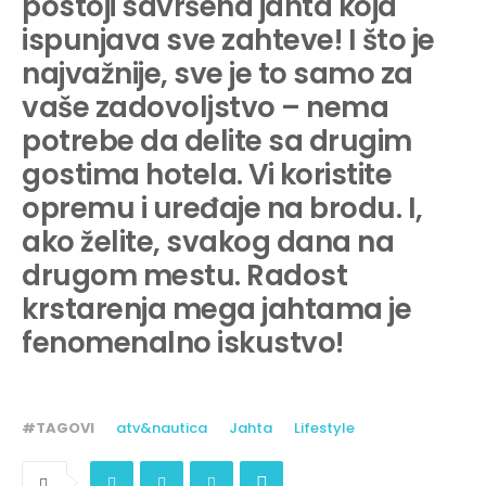
postoji savršena jahta koja
ispunjava sve zahteve! I što je
najvažnije, sve je to samo za
vaše zadovoljstvo – nema
potrebe da delite sa drugim
gostima hotela. Vi koristite
opremu i uređaje na brodu. I,
ako želite, svakog dana na
drugom mestu. Radost
krstarenja mega jahtama je
fenomenalno iskustvo!
#TAGOVI
atv&nautica
Jahta
Lifestyle