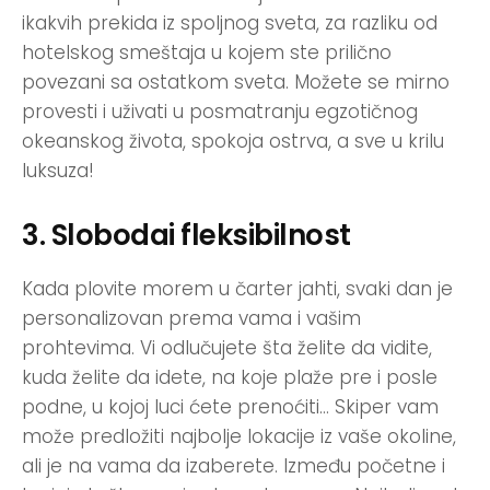
ikakvih prekida iz spoljnog sveta, za razliku od
hotelskog smeštaja u kojem ste prilično
povezani sa ostatkom sveta. Možete se mirno
provesti i uživati u posmatranju egzotičnog
okeanskog života, spokoja ostrva, a sve u krilu
luksuza!
3. Slobodai fleksibilnost
Kada plovite morem u čarter jahti, svaki dan je
personalizovan prema vama i vašim
prohtevima. Vi odlučujete šta želite da vidite,
kuda želite da idete, na koje plaže pre i posle
podne, u kojoj luci ćete prenoćiti… Skiper vam
može predložiti najbolje lokacije iz vaše okoline,
ali je na vama da izaberete. Između početne i