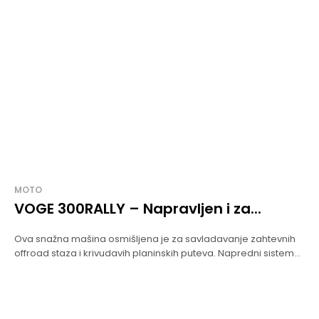
MOTO
VOGE 300RALLY – Napravljen i za...
Ova snažna mašina osmišljena je za savladavanje zahtevnih
offroad staza i krivudavih planinskih puteva. Napredni sistem...