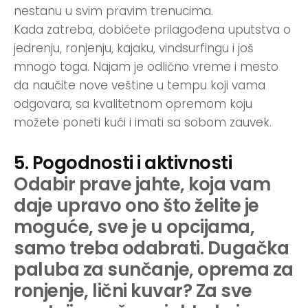
nestanu u svim pravim trenucima.
Kada zatreba, dobićete prilagođena uputstva o
jedrenju, ronjenju, kajaku, vindsurfingu i još
mnogo toga. Najam je odlično vreme i mesto
da naučite nove veštine u tempu koji vama
odgovara, sa kvalitetnom opremom koju
možete poneti kući i imati sa sobom zauvek.
5. Pogodnosti i aktivnosti
Odabir prave jahte, koja vam
daje upravo ono što želite je
moguće, sve je u opcijama,
samo treba odabrati. Dugačka
paluba za sunčanje, oprema za
ronjenje, lični kuvar? Za sve