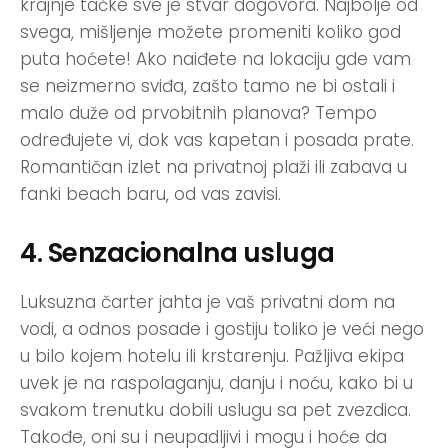
krajnje tačke sve je stvar dogovora. Najbolje od
svega, mišljenje možete promeniti koliko god
puta hoćete! Ako naiđete na lokaciju gde vam
se neizmerno sviđa, zašto tamo ne bi ostali i
malo duže od prvobitnih planova? Tempo
određujete vi, dok vas kapetan i posada prate.
Romantičan izlet na privatnoj plaži ili zabava u
fanki beach baru, od vas zavisi.
4. Senzacionalna usluga
Luksuzna čarter jahta je vaš privatni dom na
vodi, a odnos posade i gostiju toliko je veći nego
u bilo kojem hotelu ili krstarenju. Pažljiva ekipa
uvek je na raspolaganju, danju i noću, kako bi u
svakom trenutku dobili uslugu sa pet zvezdica.
Takođe, oni su i neupadljivi i mogu i hoće da