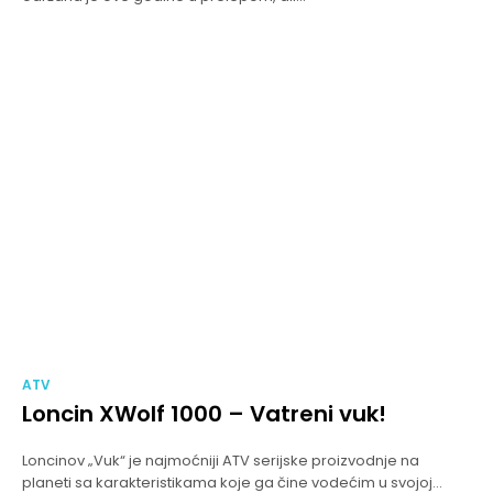
ATV
Loncin XWolf 1000 – Vatreni vuk!
Loncinov „Vuk“ je najmoćniji ATV serijske proizvodnje na
planeti sa karakteristikama koje ga čine vodećim u svojoj...