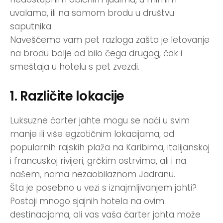
uvalama, ili na samom brodu u društvu
saputnika.
Navešćemo vam pet razloga zašto je letovanje
na brodu bolje od bilo čega drugog, čak i
smeštaja u hotelu s pet zvezdi.
1. Različite lokacije
Luksuzne čarter jahte mogu se naći u svim
manje ili više egzotičnim lokacijama, od
popularnih rajskih plaža na Karibima, italijanskoj
i francuskoj rivijeri, grčkim ostrvima, ali i na
našem, nama nezaobilaznom Jadranu.
Šta je posebno u vezi s iznajmljivanjem jahti?
Postoji mnogo sjajnih hotela na ovim
destinacijama, ali vas vaša čarter jahta može