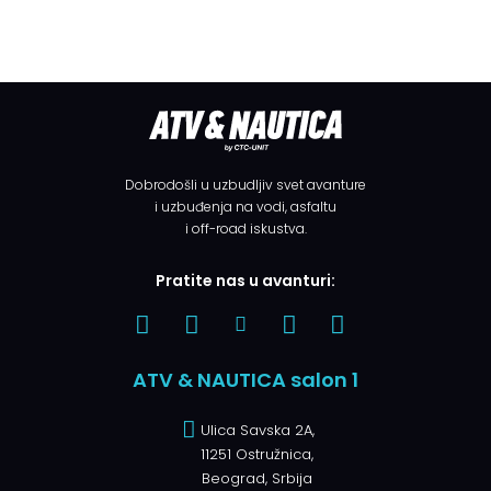
Dobrodošli u uzbudljiv svet avanture
i uzbuđenja na vodi, asfaltu
i off-road iskustva.
Pratite nas u avanturi:
ATV & NAUTICA salon 1
Ulica Savska 2A,
11251 Ostružnica,
Beograd, Srbija