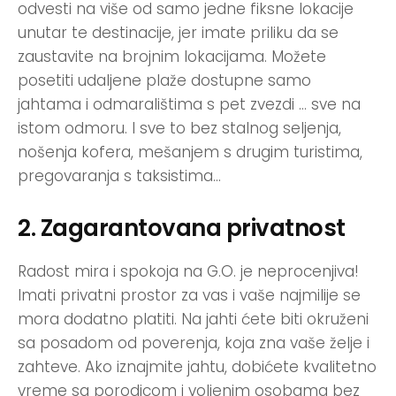
odvesti na više od samo jedne fiksne lokacije
unutar te destinacije, jer imate priliku da se
zaustavite na brojnim lokacijama. Možete
posetiti udaljene plaže dostupne samo
jahtama i odmaralištima s pet zvezdi … sve na
istom odmoru. I sve to bez stalnog seljenja,
nošenja kofera, mešanjem s drugim turistima,
pregovaranja s taksistima…
2. Zagarantovana privatnost
Radost mira i spokoja na G.O. je neprocenjiva!
Imati privatni prostor za vas i vaše najmilije se
mora dodatno platiti. Na jahti ćete biti okruženi
sa posadom od poverenja, koja zna vaše želje i
zahteve. Ako iznajmite jahtu, dobićete kvalitetno
vreme sa porodicom i voljenim osobama bez