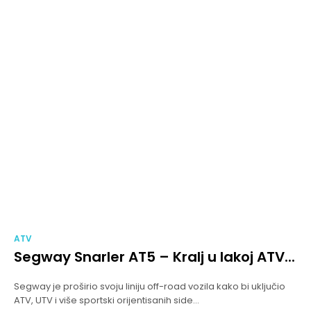
ATV
Segway Snarler AT5 – Kralj u lakoj ATV...
Segway je proširio svoju liniju off-road vozila kako bi uključio
ATV, UTV i više sportski orijentisanih side...