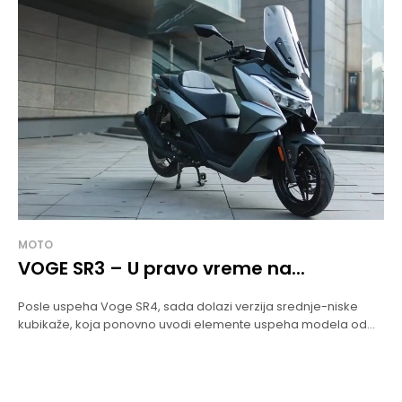
MOTO
VOGE SR3 – U pravo vreme na...
Posle uspeha Voge SR4, sada dolazi verzija srednje-niske
kubikaže, koja ponovno uvodi elemente uspeha modela od...