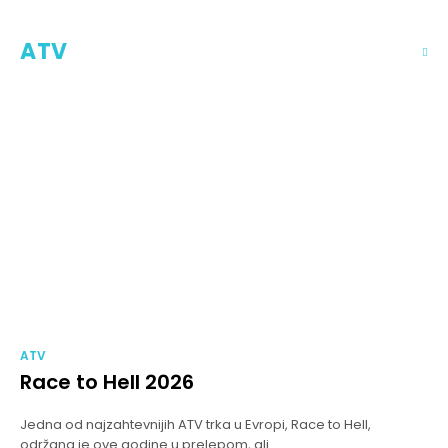
ATV
ATV
Race to Hell 2026
Jedna od najzahtevnijih ATV trka u Evropi, Race to Hell,
održana je ove godine u prelepom, ali...