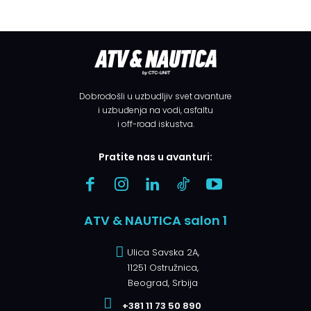
Dobrodošli u uzbudljiv svet avanture
i uzbuđenja na vodi, asfaltu
i off-road iskustva.
Pratite nas u avanturi:
ATV & NAUTICA salon 1
Ulica Savska 2A,
11251 Ostružnica,
Beograd, Srbija
+381 11 73 50 890