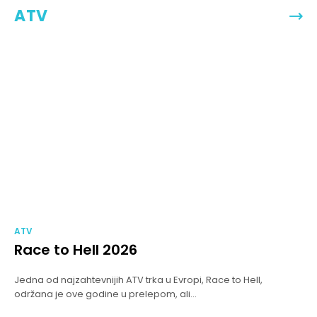
ATV
ATV
Race to Hell 2026
Jedna od najzahtevnijih ATV trka u Evropi, Race to Hell,
održana je ove godine u prelepom, ali...