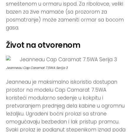
smeštenom u ormaru ispod. Za ribolovce, veliki
bazen za žive mamaće (sa prozorom za
posmatranje) može zameniti ormar sa bocom
gasa.
Život na otvorenom
Jeanneau Cap Caramat 7.5WA Serija 3
Jeanneau je maksimalno iskoristio dostupan
prostor na modelu Cap Camarat 7.5WA
koristeći modularno sedenje u kokpitu i
pretvaranjem prednjeg dela kabine u ogromnu
ležaljku. Ugrađeni bočni prolazi sa strane
omogućavaju bezbedan i lak pristup pramcu.
Svaki prolaz je podignut stepenikom iznad poda