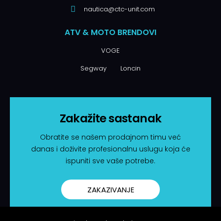
nautica@ctc-unit.com
ATV & MOTO BRENDOVI
VOGE
Segway
Loncin
Zakažite sastanak
Obratite se našem prodajnom timu već
danas i doživite profesionalnu uslugu koja će
ispuniti sve vaše potrebe.
ZAKAZIVANJE