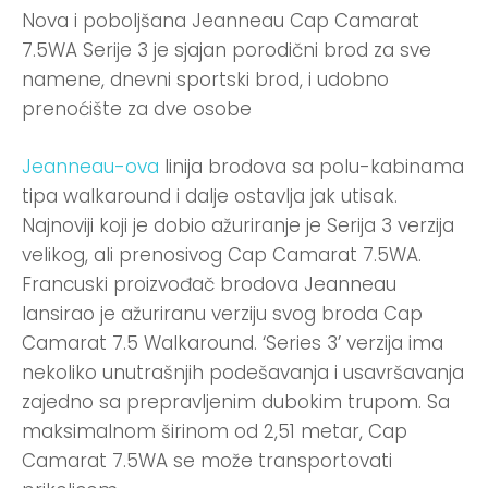
Nova i poboljšana Jeanneau Cap Camarat
7.5WA Serije 3 je sjajan porodični brod za sve
namene, dnevni sportski brod, i udobno
prenoćište za dve osobe
Jeanneau-ova
linija brodova sa polu-kabinama
tipa walkaround i dalje ostavlja jak utisak.
Najnoviji koji je dobio ažuriranje je Serija 3 verzija
velikog, ali prenosivog Cap Camarat 7.5WA.
Francuski proizvođač brodova Jeanneau
lansirao je ažuriranu verziju svog broda Cap
Camarat 7.5 Walkaround. ‘Series 3’ verzija ima
nekoliko unutrašnjih podešavanja i usavršavanja
zajedno sa prepravljenim dubokim trupom. Sa
maksimalnom širinom od 2,51 metar, Cap
Camarat 7.5WA se može transportovati