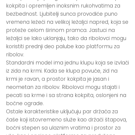
kokpita i opremljen inoksnim rukohvatima za
bezbednost. Ljubitelji sunca provodiće puno
vremena ležeći na velikoj ležaljci napred, koja se
proteže celom širinom pramca. Jastuci na
ležaljci se lako uklanjaju, tako da ribolovci mogu
koristiti prednji deo palube kao platformu za
ribolov.
Standardni model ima jednu klupu koja se izvlači
iz zida na krmi. Kada se klupa povuče, zid na
krmi je ravan, a prostor kokpita je jasan i
neometan za ribolov. Ribolovci mogu stajati i
pecati sa krme i sa strana kokpita, oslonjeni na
bočne ograde.
Ostale karakteristike uključuju par držača za
čaše koji istovremeno služe kao držači štapova,
bočni stepen sa ulaznim vratima i prostor za