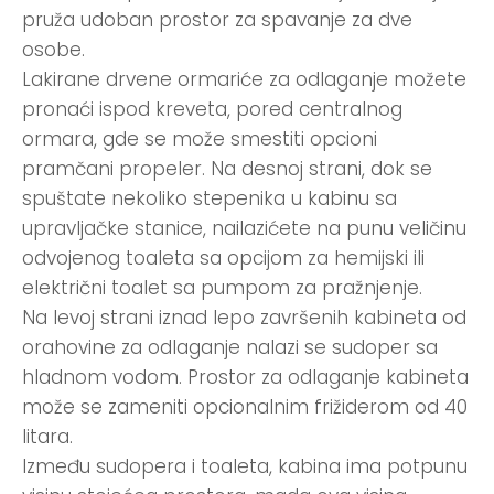
pruža udoban prostor za spavanje za dve
osobe.
Lakirane drvene ormariće za odlaganje možete
pronaći ispod kreveta, pored centralnog
ormara, gde se može smestiti opcioni
pramčani propeler. Na desnoj strani, dok se
spuštate nekoliko stepenika u kabinu sa
upravljačke stanice, nailazićete na punu veličinu
odvojenog toaleta sa opcijom za hemijski ili
električni toalet sa pumpom za pražnjenje.
Na levoj strani iznad lepo završenih kabineta od
orahovine za odlaganje nalazi se sudoper sa
hladnom vodom. Prostor za odlaganje kabineta
može se zameniti opcionalnim frižiderom od 40
litara.
Između sudopera i toaleta, kabina ima potpunu