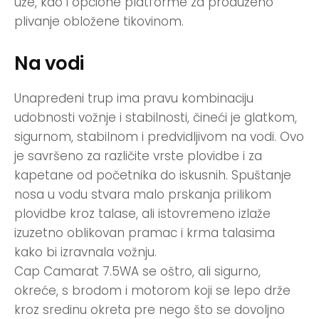
uže, kao i opcione platforme za produženo
plivanje obložene tikovinom.
Na vodi
Unapređeni trup ima pravu kombinaciju
udobnosti vožnje i stabilnosti, čineći je glatkom,
sigurnom, stabilnom i predvidljivom na vodi. Ovo
je savršeno za različite vrste plovidbe i za
kapetane od početnika do iskusnih. Spuštanje
nosa u vodu stvara malo prskanja prilikom
plovidbe kroz talase, ali istovremeno izlaže
izuzetno oblikovan pramac i krma talasima
kako bi izravnala vožnju.
Cap Camarat 7.5WA se oštro, ali sigurno,
okreće, s brodom i motorom koji se lepo drže
kroz sredinu okreta pre nego što se dovoljno