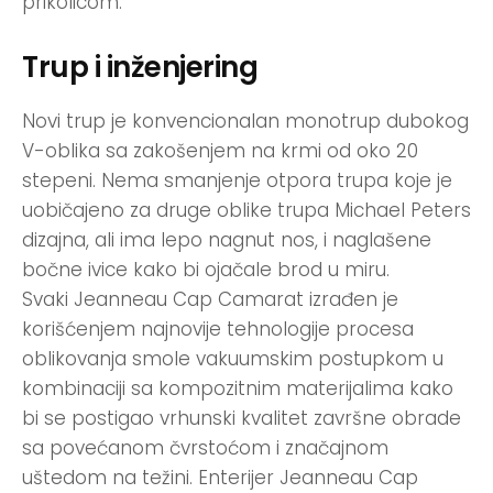
prikolicom.
Trup i inženjering
Novi trup je konvencionalan monotrup dubokog
V-oblika sa zakošenjem na krmi od oko 20
stepeni. Nema smanjenje otpora trupa koje je
uobičajeno za druge oblike trupa Michael Peters
dizajna, ali ima lepo nagnut nos, i naglašene
bočne ivice kako bi ojačale brod u miru.
Svaki Jeanneau Cap Camarat izrađen je
korišćenjem najnovije tehnologije procesa
oblikovanja smole vakuumskim postupkom u
kombinaciji sa kompozitnim materijalima kako
bi se postigao vrhunski kvalitet završne obrade
sa povećanom čvrstoćom i značajnom
uštedom na težini. Enterijer Jeanneau Cap