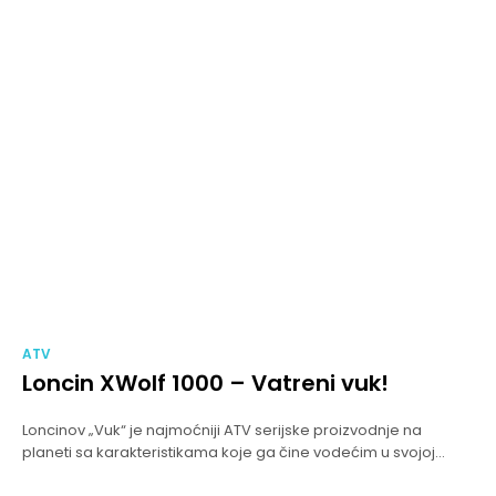
ATV
Loncin XWolf 1000 – Vatreni vuk!
Loncinov „Vuk“ je najmoćniji ATV serijske proizvodnje na
planeti sa karakteristikama koje ga čine vodećim u svojoj...