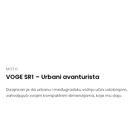
MOTO
VOGE SR1 – Urbani avanturista
Dizajniran je da urbanu i međugradsku vožnju učini udobnijom,
zahvaljujući svojim kompaktnim dimenzijama, koje mu daju...