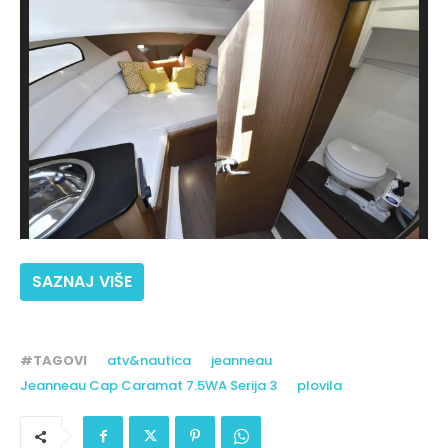
SAZNAJ VIŠE
#TAGOVI
atv&nautica
jeanneau
Jeanneau Cap Caramat 7.5WA Serija 3
plovila