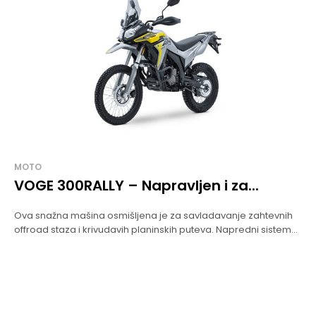
MOTO
VOGE 300RALLY – Napravljen i za...
Ova snažna mašina osmišljena je za savladavanje zahtevnih
offroad staza i krivudavih planinskih puteva. Napredni sistem...