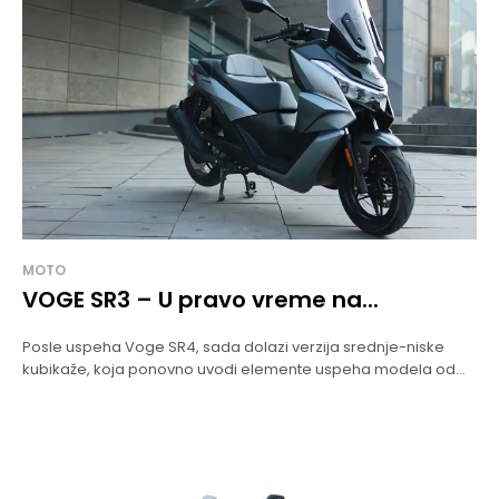
MOTO
VOGE SR3 – U pravo vreme na...
Posle uspeha Voge SR4, sada dolazi verzija srednje-niske
kubikaže, koja ponovno uvodi elemente uspeha modela od...