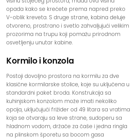
visinu stojećeg prostora, mada ova visina
opada kako se krećete prema napred preko
V-oblik kreveta. S druge strane, kabina deluje
otvoreno, prostrano i svetlo zahvaljujući velikim
prozorima na trupu koji pomažu prirodnom
osvetljenju unutar kabine.
Kormilo i konzola
Postoji dovoljno prostora na kormilu za dve
klasične kormilarske stolice, koje su uključena u
standardni paket broda. Konstrukcija sa
kuhinjskom konzolom može imati nekoliko
opcija, uključujući frižider od 49 litara sa vratima
koja se otvaraju sa leve strane, sudoperu sa
hladnom vodom, držače za čaše i jedna ringla
na plinskom šporetu sa bocom gasa