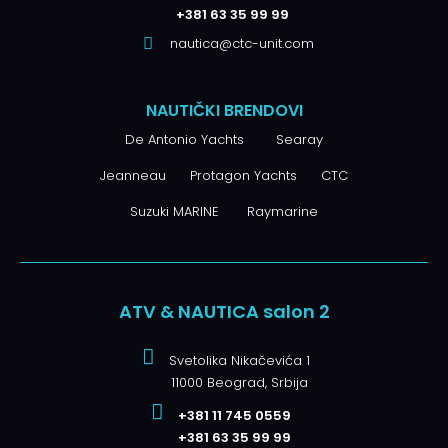
+381 63 35 99 99
nautica@ctc-unit.com
NAUTIČKI BRENDOVI
De Antonio Yachts
Searay
Jeanneau
Protagon Yachts
CTC
Suzuki MARINE
Raymarine
ATV & NAUTICA salon 2
Svetolika Nikačevića 1
11000 Beograd, Srbija
+381 11 745 0559
+381 63 35 99 99