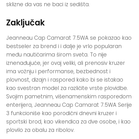
sklizne da vas ne baci iz sedišta.
Zaključak
Jeanneau Cap Camarat 7.5WA se pokazao kao
bestseler za brend i i dalje je vrlo popularan
među nautičarima širom sveta. To nije
iznenađujuće, jer ovaj veliki, ali prenosiv kruzer
ima vožnju i performanse, bezbednost i
plovnost, dizajn i raspored kako bi se istakao
kao svestran model za različite vrste plovidbe.
Svojim pametnim, višenamenskim rasporedom
enterijera, Jeanneau Cap Camarat 7.5WA Serije
3 funkcioniše kao porodični dnevni kruzer i
sportski brod, kao vikendica za dve osobe, i kao
plovilo za obalu za ribolov.