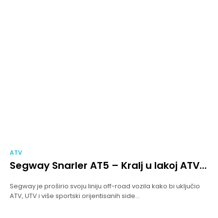
ATV
Segway Snarler AT5 – Kralj u lakoj ATV...
Segway je proširio svoju liniju off-road vozila kako bi uključio
ATV, UTV i više sportski orijentisanih side...