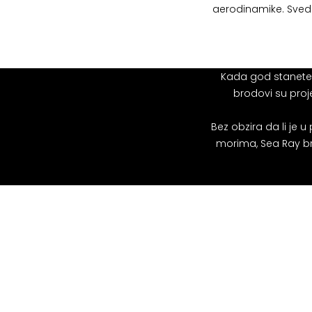
aerodinamike. Svede
Kada god stanete 
brodovi su proj
Bez obzira da li je u
morima, Sea Ray br