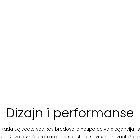
Dizajn i performanse
ate kada ugledate Sea Ray brodove je neuporediva elegancija i so
 je pažljivo osmišljena kako bi se postigla savršena ravnoteža iz