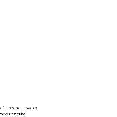
fisticiranost. Svaka
među estetike i