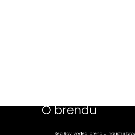
O brendu
Sea Ray, vodeći brend u industriji br