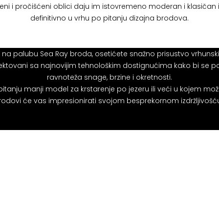
ni i pročišćeni oblici daju im istovremeno moderan i klasičan i
definitivno u vrhu po pitanju dizajna brodova.
na palubu Sea Ray broda, osetićete snažno prisustvo vrhunski
ektovani sa najnovijim tehnološkim dostignućima kako bi se p
ravnoteža snage, brzine i okretnosti.
 pitanju manji model za krstarenje po jezeru ili veći u kojem mo
odovi će vas impresionirati svojom besprekornom izdržljivoš