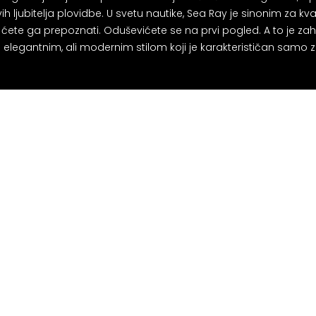
 ljubitelja plovidbe. U svetu nautike, Sea Ray je sinonim za kvalit
ete ga prepoznati. Oduševićete se na prvi pogled. A to je zah
a elegantnim, ali modernim stilom koji je karakterističan samo 