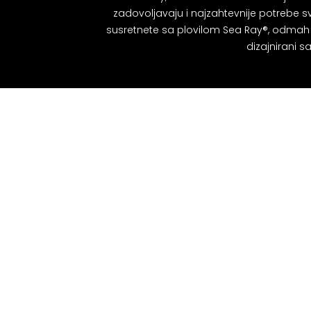
zadovoljavaju i najzahtevnije potrebe svih
susretnete sa plovilom Sea Ray®, odmah ć
dizajnirani s