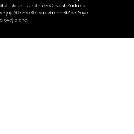
et, luksuz i izuzetnu izdržljivost. Kada se
valjujući tome što su svi modeli Sea Raya
za ovaj brend.