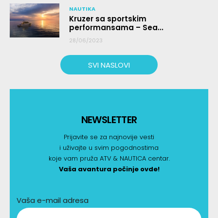
NAUTIKA
Kruzer sa sportskim
performansama – Sea...
28/06/2023
SVI NASLOVI
NEWSLETTER
Prijavite se za najnovije vesti
i uživajte u svim pogodnostima
koje vam pruža ATV & NAUTICA centar.
Vaša avantura počinje ovde!
Vaša e-mail adresa