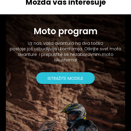
Možda vas interesuje
Moto program
Uz nas, vaša avantura na dva točka
postaje još uzbudljivija i komfornija. Otkrijte svet moto
avanture i prepustite se nezaboravnim moto
iskustvima!
ISTRAŽITE MODELE