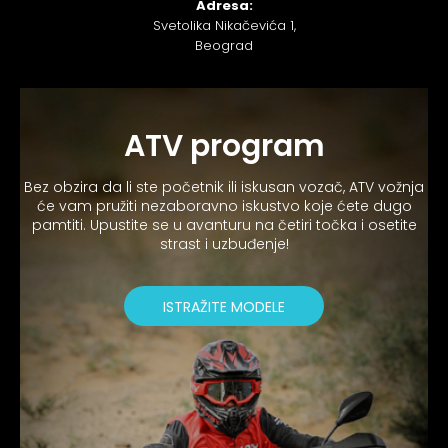
Adresa:
Svetolika Nikačevića 1,
Beograd
ATV program
Bez obzira da li ste početnik ili iskusan vozač, ATV vožnja
će vam pružiti nezaboravno iskustvo koje ćete dugo
pamtiti. Upustite se u avanturu na četiri točka i osetite
strast i uzbuđenje!
ISTRAŽITE MODELE