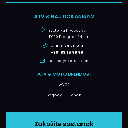
ATV & NAUTICA salon 2
Svetolika Nikačevića 1
11000 Beograd, Srbija
+381 11 745 0559
+381 63 35 99 99
nautica@ctc-unit.com
ATV & MOTO BRENDOVI
VOGE
Segway
Loncin
Zakažite sastanak