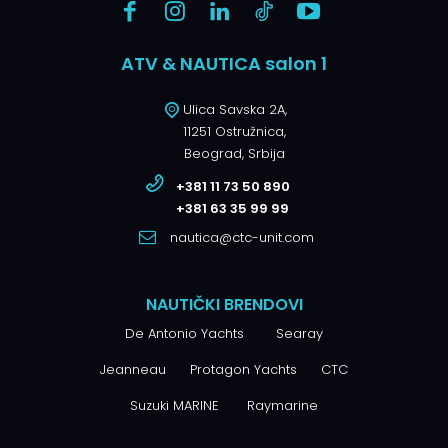
ATV & NAUTICA salon 1
Ulica Savska 2A,
11251 Ostružnica,
Beograd, Srbija
+381 11 73 50 890
+381 63 35 99 99
nautica@ctc-unit.com
NAUTIČKI BRENDOVI
De Antonio Yachts
Searay
Jeanneau
Protagon Yachts
CTC
Suzuki MARINE
Raymarine