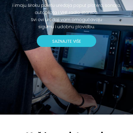
i imaju široku paletu uređaja poput plotera, sonara,
autopilota i VHF radio stanica.
Svi ovi uređaji vam omogućavaju
sigurnu i udobnu plovidbu.
SAZNAJTE VIŠE