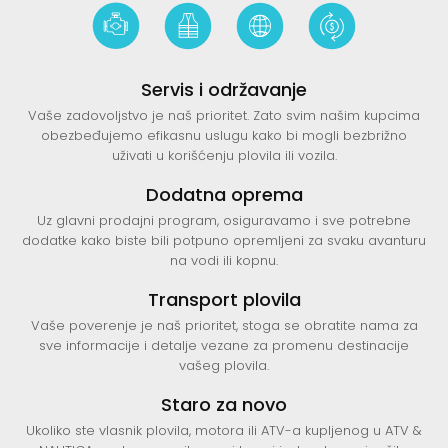
Servis i održavanje
Vaše zadovoljstvo je naš prioritet. Zato svim našim kupcima
obezbeđujemo efikasnu uslugu kako bi mogli bezbrižno
uživati u korišćenju plovila ili vozila.
Dodatna oprema
Uz glavni prodajni program, osiguravamo i sve potrebne
dodatke kako biste bili potpuno opremljeni za svaku avanturu
na vodi ili kopnu.
Transport plovila
Vaše poverenje je naš prioritet, stoga se obratite nama za
sve informacije i detalje vezane za promenu destinacije
vašeg plovila.
Staro za novo
Ukoliko ste vlasnik plovila, motora ili ATV-a kupljenog u ATV &