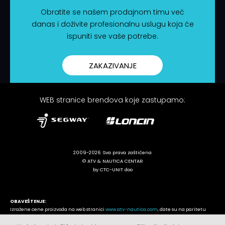
Obratite se našem prodajnom timu već
danas i doživite profesionalnu uslugu koja će
ispuniti sve vaše potrebe.
ZAKAZIVANJE
WEB stranice brendova koje zastupamo:
2009-2026 Sva prava zaštićena
© ATV & NAUTICA CENTAR
by CTC-UNIT doo
OBAVEŠTENJE:
Izražene cene proizvoda na web stranici
www.atv-nautica.com
, date su na paritetu
ATV & NAUTICA centar - Ostružnica. ATV & NAUTICA centar zadržava pravo promene