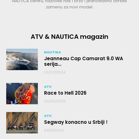
NAUTICA centru, nazovite nas i brzo i jednostavno izvršite
zamenu za novi model.
ATV & NAUTICA magazin
NAUTIKA
Jeanneau Cap Camarat 9.0 WA
serija...
02/07/2024
ATV
Race to Hell 2026
02/03/2026
ATV
Segway konacno u Srbiji !
24/09/2021