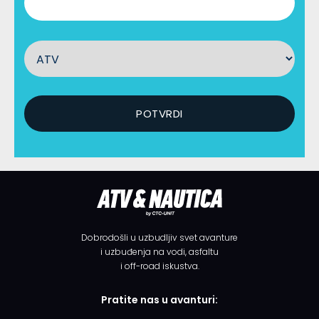
Dobrodošli u uzbudljiv svet avanture
i uzbuđenja na vodi, asfaltu
i off-road iskustva.
Pratite nas u avanturi: