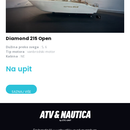
Diamond 215 Open
Dužina preko svega
:
5, 6
Tip motora
:
vanbrodski motor
Kabina
:
NE
Na upit
SAZNAJ VIŠE