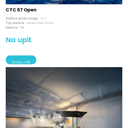
CTC 57 Open
Dužina preko svega
:
5, 7
Tip motora
:
vanbrodski motor
Kabina
:
NE
Na upit
SAZNAJ VIŠE