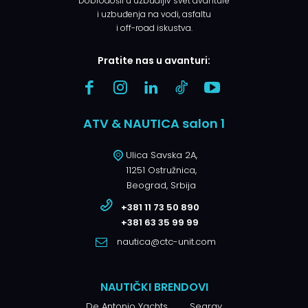
Dobrodošli u uzbudljiv svet avanture
i uzbuđenja na vodi, asfaltu
i off-road iskustva.
Pratite nas u avanturi:
ATV & NAUTICA salon 1
Ulica Savska 2A,
11251 Ostružnica,
Beograd, Srbija
+381 11 73 50 890
+381 63 35 99 99
nautica@ctc-unit.com
NAUTIČKI BRENDOVI
De Antonio Yachts
Searay