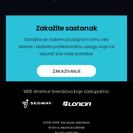
Zakažite sastanak
Obratite se našem prodajnom timu već
danas i doživite profesionalnu uslugu koja će
ispuniti sve vaše potrebe.
ZAKAZIVANJE
WEB stranice brendova koje zastupamo:
2009-2026 Sva prava zaštićena
© ATV & NAUTICA CENTAR
by CTC-UNIT doo