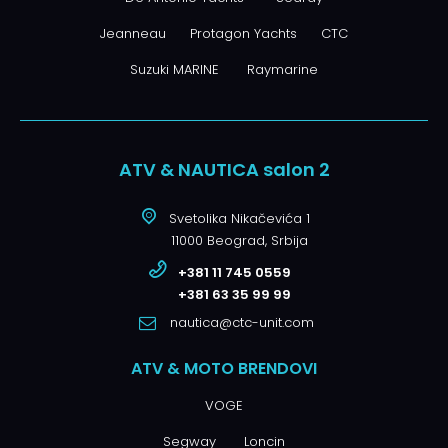
Jeanneau
Protagon Yachts
CTC
Suzuki MARINE
Raymarine
ATV & NAUTICA salon 2
Svetolika Nikačevića 1
11000 Beograd, Srbija
+381 11 745 0559
+381 63 35 99 99
nautica@ctc-unit.com
ATV & MOTO BRENDOVI
VOGE
Segway
Loncin