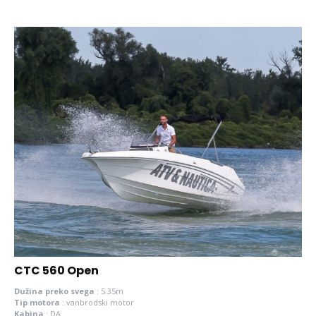
CTC 560 Open
Dužina preko svega
:
5.35m
Tip motora
:
vanbrodski motor
Kabina
:
DA