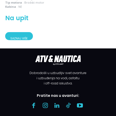
Tip motora
:
Brodski motor
Kabina
:
NE
Na upit
SAZNAJ VIŠE
Dobrodošli u uzbudljiv svet avanture
i uzbuđenja na vodi, asfaltu
i off-road iskustva.
Pratite nas u avanturi: