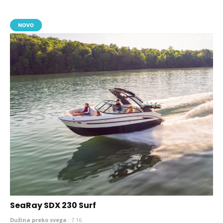
SeaRay SDX 230 Surf
Dužina preko svega
:
7.16