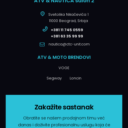
ATV & NAUTICA salon 2
Svetolika Nikačevića 1
11000 Beograd, Srbija
+381 11 745 0559
+381 63 35 99 99
nautica@ctc-unit.com
ATV & MOTO BRENDOVI
VOGE
Segway
Loncin
Zakažite sastanak
Obratite se našem prodajnom timu već
danas i doživite profesionalnu uslugu koja će