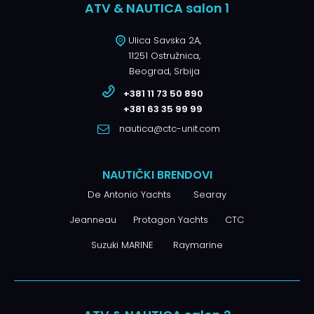
ATV & NAUTICA salon 1
Ulica Savska 2A,
11251 Ostružnica,
Beograd, Srbija
+381 11 73 50 890
+381 63 35 99 99
nautica@ctc-unit.com
NAUTIČKI BRENDOVI
De Antonio Yachts
Searay
Jeanneau
Protagon Yachts
CTC
Suzuki MARINE
Raymarine