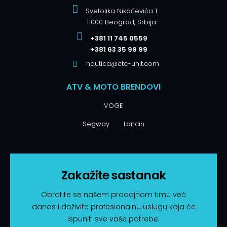
Svetolika Nikačevića 1
11000 Beograd, Srbija
+381 11 745 0559
+381 63 35 99 99
nautica@ctc-unit.com
ATV & MOTO BRENDOVI
VOGE
Segway
Loncin
Zakažite sastanak
Obratite se našem prodajnom timu već
danas i doživite profesionalnu uslugu koja će
ispuniti sve vaše potrebe.