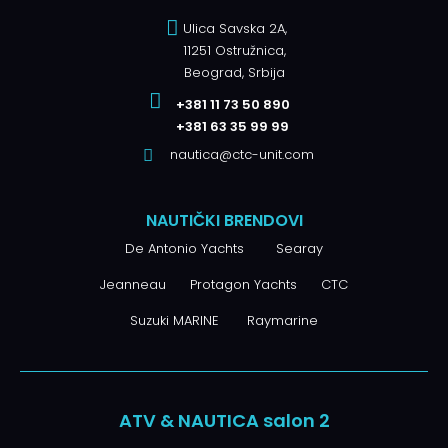
Ulica Savska 2A,
11251 Ostružnica,
Beograd, Srbija
+381 11 73 50 890
+381 63 35 99 99
nautica@ctc-unit.com
NAUTIČKI BRENDOVI
De Antonio Yachts
Searay
Jeanneau
Protagon Yachts
CTC
Suzuki MARINE
Raymarine
ATV & NAUTICA salon 2