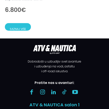
6.800
€
SAZNAJ VIŠE
Dobrodošli u uzbudljiv svet avanture
i uzbuđenja na vodi, asfaltu
i off-road iskustva.
Pratite nas u avanturi:
ATV & NAUTICA salon 1