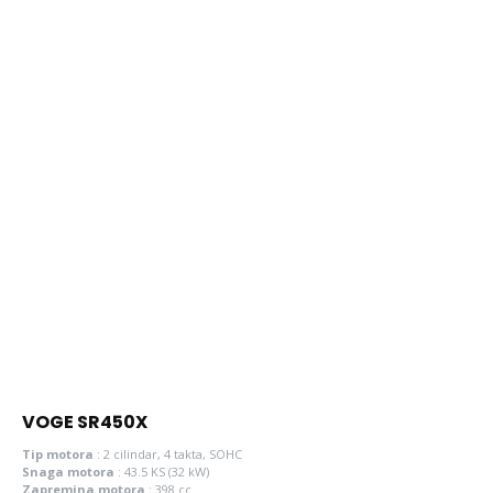
VOGE SR450X
Tip motora
:
2 cilindar, 4 takta, SOHC
Snaga motora
:
43.5 KS (32 kW)
Zapremina motora
:
398 cc