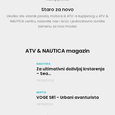
Staro za novo
Ukoliko ste vlasnik plovila, motora ili ATV-a kupljenog u ATV &
NAUTICA centru, nazovite nas i brzo i jednostavno izvršite
zamenu za novi model.
ATV & NAUTICA magazin
NAUTIKA
Za ultimativni doživljaj krstarenja
– Sea...
26/06/2022
MOTO
VOGE SR1 – Urbani avanturista
14/09/2024