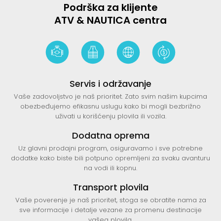
Podrška za klijente
ATV & NAUTICA centra
Servis i održavanje
Vaše zadovoljstvo je naš prioritet. Zato svim našim kupcima
obezbeđujemo efikasnu uslugu kako bi mogli bezbrižno
uživati u korišćenju plovila ili vozila.
Dodatna oprema
Uz glavni prodajni program, osiguravamo i sve potrebne
dodatke kako biste bili potpuno opremljeni za svaku avanturu
na vodi ili kopnu.
Transport plovila
Vaše poverenje je naš prioritet, stoga se obratite nama za
sve informacije i detalje vezane za promenu destinacije
vašeg plovila.