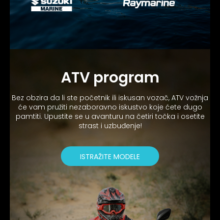
ATV program
Bez obzira da li ste početnik ili iskusan vozač, ATV vožnja
će vam pružiti nezaboravno iskustvo koje ćete dugo
pamtiti. Upustite se u avanturu na četiri točka i osetite
strast i uzbuđenje!
ISTRAŽITE MODELE