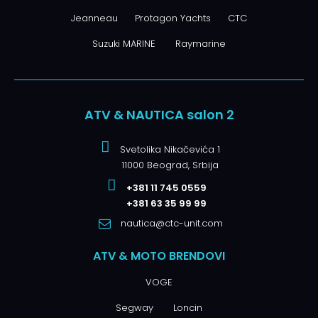
Jeanneau
Protagon Yachts
CTC
Suzuki MARINE
Raymarine
ATV & NAUTICA salon 2
Svetolika Nikačevića 1
11000 Beograd, Srbija
+381 11 745 0559
+381 63 35 99 99
nautica@ctc-unit.com
ATV & MOTO BRENDOVI
VOGE
Segway
Loncin