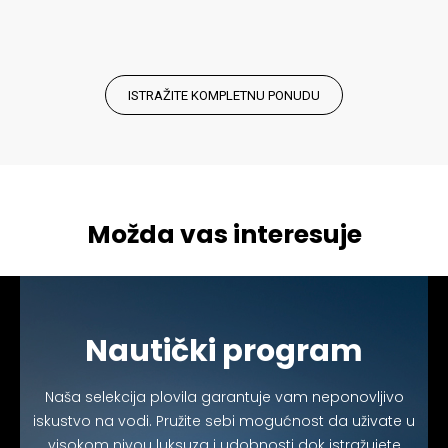
ISTRAŽITE KOMPLETNU PONUDU
Možda vas interesuje
Nautički program
Naša selekcija plovila garantuje vam neponovljivo
iskustvo na vodi. Pružite sebi mogućnost da uživate u
visokom nivou luksuza i udobnosti dok istražujete