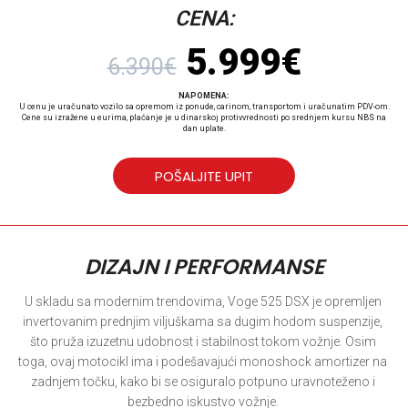
CENA:
Original
Curre
5.999
€
6.390
€
price
price
was:
is:
NAPOMENA:
6.390€.
5.999
U cenu je uračunato vozilo sa opremom iz ponude, carinom, transportom i uračunatim PDV-om.
Cene su izražene u eurima, plaćanje je u dinarskoj protivvrednosti po srednjem kursu NBS na
dan uplate.
POŠALJITE UPIT
DIZAJN I PERFORMANSE
U skladu sa modernim trendovima, Voge 525 DSX je opremljen 
invertovanim prednjim viljuškama sa dugim hodom suspenzije, 
što pruža izuzetnu udobnost i stabilnost tokom vožnje. Osim 
toga, ovaj motocikl ima i podešavajući monoshock amortizer na 
zadnjem točku, kako bi se osiguralo potpuno uravnoteženo i 
bezbedno iskustvo vožnje. 
