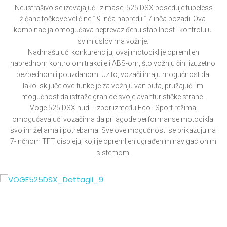
 Neustrašivo se izdvajajući iz mase, 525 DSX poseduje tubeless 
žičane točkove veličine 19 inča napred i 17 inča pozadi. Ova 
kombinacija omogućava neprevaziđenu stabilnost i kontrolu u 
svim uslovima vožnje. 

 Nadmašujući konkurenciju, ovaj motocikl je opremljen 
naprednom kontrolom trakcije i ABS-om, što vožnju čini izuzetno 
bezbednom i pouzdanom. Uz to, vozači imaju mogućnost da 
lako isključe ove funkcije za vožnju van puta, pružajući im 
mogućnost da istraže granice svoje avanturističke strane. 

 Voge 525 DSX nudi i izbor između Eco i Sport režima, 
omogućavajući vozačima da prilagode performanse motocikla 
svojim željama i potrebama. Sve ove mogućnosti se prikazuju na 
7-inčnom TFT displeju, koji je opremljen ugrađenim navigacionim 
sistemom.