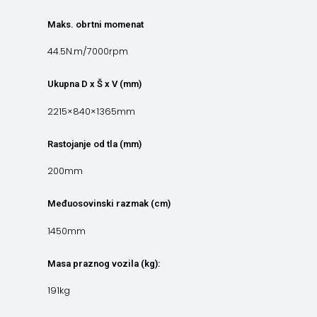
Maks. obrtni momenat
44.5N.m/7000rpm
Ukupna D x Š x V (mm)
2215×840×1365mm
Rastojanje od tla (mm)
200mm
Međuosovinski razmak (cm)
1450mm
Masa praznog vozila (kg):
191kg