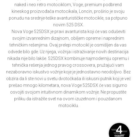
naked i neo retro motociklom, Voge, premium podbrend 
kineskog proizvođača motocikala, Loncin, proširio je svoju 
ponudu na srednje-teške avanturističke motocikle, sa potpuno 
novim 525 DSX.

 Nova Voge 525DSX je pravi avanturista koji će vas oduševiti 
svojim izvanrednim dizajnom, obiljem opreme i naprednim 
tehničkim rešenjima. Ovaj prelepi motocikl je osmišljen da vas 
odvede bilo gde. Uz njega, vožnja i istraživanje novih destinacija 
nikada nije bilo lakše. 525DSX kombinuje najmoderniju opremu i 
tehnička rešenja jednog pravog crossovera, pružajući vam 
nezaboravno iskustvo vožnje koje je jednostavno neodoljivo. Bez 
obzira da li ste novi u svetu dvotočkaša ili iskusni putnik koji je već 
prešao mnogo kilometara, nova Voge 525DSX će vas sigurno 
osvojiti svojom intuitivnom dinamikom vožnje. Ne propustite 
priliku da istražite svet na ovom izuzetnom i pouzdanom 
motociklu.