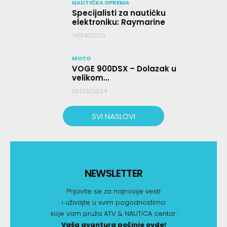
NAUTIČKA OPREMA
Specijalisti za nautičku
elektroniku: Raymarine
14/04/2020
MOTO
VOGE 900DSX – Dolazak u
velikom...
05/09/2024
SVI NASLOVI
NEWSLETTER
Prijavite se za najnovije vesti
i uživajte u svim pogodnostima
koje vam pruža ATV & NAUTICA centar.
Vaša avantura počinje ovde!