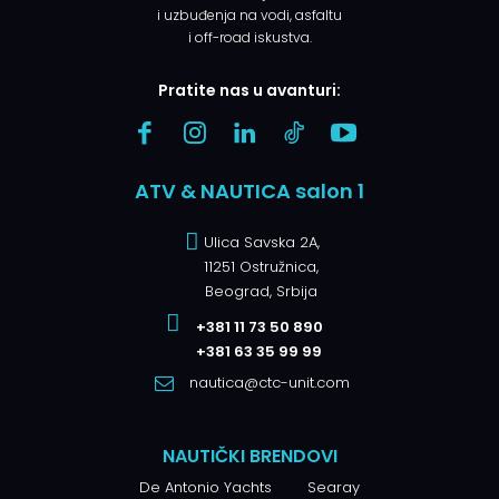
i uzbuđenja na vodi, asfaltu
i off-road iskustva.
Pratite nas u avanturi:
ATV & NAUTICA salon 1
Ulica Savska 2A,
11251 Ostružnica,
Beograd, Srbija
+381 11 73 50 890
+381 63 35 99 99
nautica@ctc-unit.com
NAUTIČKI BRENDOVI
De Antonio Yachts
Searay