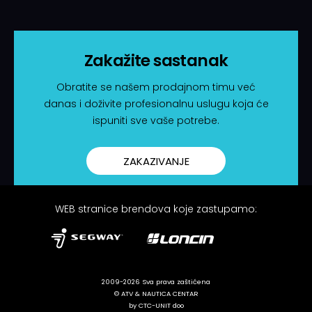
Zakažite sastanak
Obratite se našem prodajnom timu već
danas i doživite profesionalnu uslugu koja će
ispuniti sve vaše potrebe.
ZAKAZIVANJE
WEB stranice brendova koje zastupamo:
2009-2026 Sva prava zaštićena
© ATV & NAUTICA CENTAR
by CTC-UNIT doo