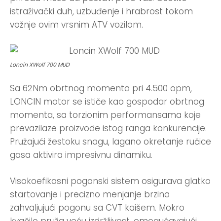
istraživački duh, uzbuđenje i hrabrost tokom
vožnje ovim vrsnim ATV vozilom.
Loncin XWolf 700 MUD
Sa 62Nm obrtnog momenta pri 4.500 opm,
LONCIN motor se ističe kao gospodar obrtnog
momenta, sa torzionim performansama koje
prevazilaze proizvode istog ranga konkurencije.
Pružajući žestoku snagu, lagano okretanje ručice
gasa aktivira impresivnu dinamiku.
Visokoefikasni pogonski sistem osigurava glatko
startovanje i precizno menjanje brzina
zahvaljujući pogonu sa CVT kaišem. Mokro
kvačilo pruža veću izdržljivost, omogućavajući