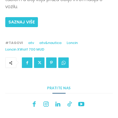
vozilu.
SAZNAJ VIŠE
#TAGOVI
atv
atv&nautica
Loncin
Loncin XWolf 700 MUD
PRATITE NAS