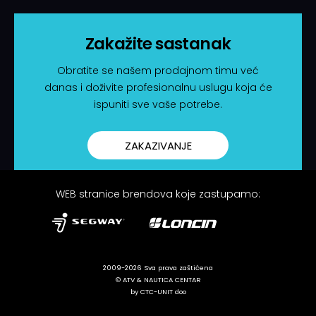
Zakažite sastanak
Obratite se našem prodajnom timu već
danas i doživite profesionalnu uslugu koja će
ispuniti sve vaše potrebe.
ZAKAZIVANJE
WEB stranice brendova koje zastupamo:
2009-2026 Sva prava zaštićena
© ATV & NAUTICA CENTAR
by CTC-UNIT doo