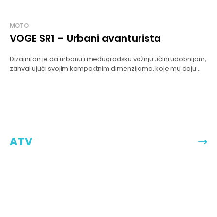
MOTO
VOGE SR1 – Urbani avanturista
Dizajniran je da urbanu i međugradsku vožnju učini udobnijom,
zahvaljujući svojim kompaktnim dimenzijama, koje mu daju...
ATV