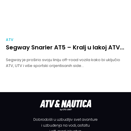
ATV
Segway Snarler AT5 – Kralj u lakoj ATV...
Segway je proširio svoju liniju off-road vozila kako bi uključio
ATV, UTV i više sportski orijentisanih side...
Dobrodošli u uzbudljiv svet avanture
i uzbuđenja na vodi, asfaltu