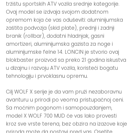
tržištu sportskih ATV vozila srednje kategorije.
Ovaj model se izdvaja svojom dodatnom
opremom koja će vas oduševiti: aluminijumska
zaštita podvozja (skid plate), prednji i zadnji
branik (rollbar), dodatni hladnjak, gasni
amortizeri, aluminijumska gazista za noge i
aluminijumske felne 14. LONCIN je stvorio ovaj
blokbaster proizvod sa preko 21 godina iskustva
u dizajnu i razvoju ATV vozila, koristeći bogatu
tehnologiju i prvoklasnu opremu.
Cilj WOLF X serije je da vam pruži nezaboravnu
avanturu u prirodi po veoma pristupačnoj ceni.
Sa moćnim pogonom i samopouzdanjem,
model X WOLF 700 MUD će vas lako provesti
kroz sve vrste terena, bez obzira na izazove koje
priroda može da postavi pred vas. Osetite