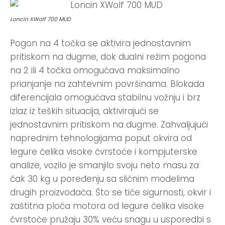
Loncin XWolf 700 MUD
Pogon na 4 točka se aktivira jednostavnim
pritiskom na dugme, dok dualni režim pogona
na 2 ili 4 točka omogućava maksimalno
prianjanje na zahtevnim površinama. Blokada
diferencijala omogućava stabilnu vožnju i brz
izlaz iz teških situacija, aktivirajući se
jednostavnim pritiskom na dugme. Zahvaljujući
naprednim tehnologijama poput okvira od
legure čelika visoke čvrstoće i kompjuterske
analize, vozilo je smanjilo svoju neto masu za
čak 30 kg u poređenju sa sličnim modelima
drugih proizvođača. Što se tiče sigurnosti, okvir i
zaštitna ploča motora od legure čelika visoke
čvrstoće pružaju 30% veću snagu u usporedbi s