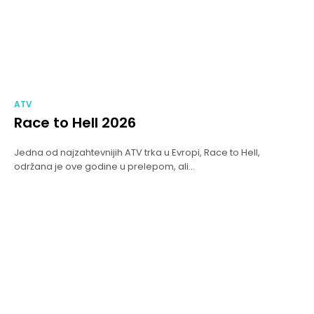
ATV
Race to Hell 2026
Jedna od najzahtevnijih ATV trka u Evropi, Race to Hell,
održana je ove godine u prelepom, ali...