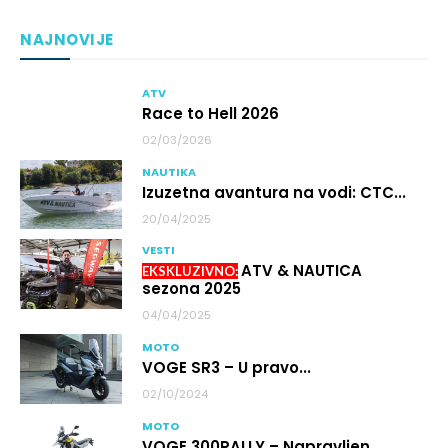
NAJNOVIJE
ATV
Race to Hell 2026
02/03/2026
NAUTIKA
Izuzetna avantura na vodi: CTC...
20/04/2025
VESTI
ATV & NAUTICA
sezona 2025
04/04/2025
MOTO
VOGE SR3 – U pravo...
02/10/2024
MOTO
VOGE 300RALLY – Napravljen...