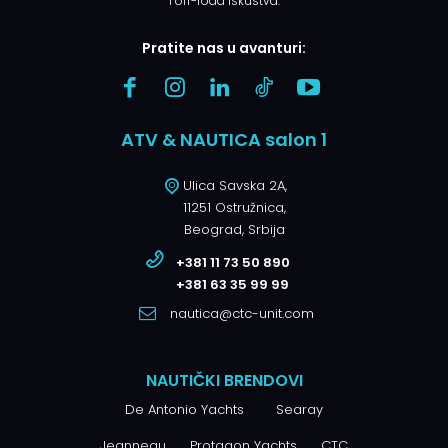
i off-road iskustva.
Pratite nas u avanturi:
ATV & NAUTICA salon 1
Ulica Savska 2A,
11251 Ostružnica,
Beograd, Srbija
+381 11 73 50 890
+381 63 35 99 99
nautica@ctc-unit.com
NAUTIČKI BRENDOVI
De Antonio Yachts
Searay
Jeanneau
Protagon Yachts
CTC