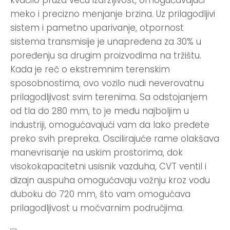
meko i precizno menjanje brzina. Uz prilagodljivi
sistem i pametno uparivanje, otpornost
sistema transmisije je unapređena za 30% u
poređenju sa drugim proizvodima na tržištu.
Kada je reč o ekstremnim terenskim
sposobnostima, ovo vozilo nudi neverovatnu
prilagodljivost svim terenima. Sa odstojanjem
od tla do 280 mm, to je među najboljim u
industriji, omogućavajući vam da lako pređete
preko svih prepreka. Oscilirajuće rame olakšava
manevrisanje na uskim prostorima, dok
visokokapacitetni usisnik vazduha, CVT ventil i
dizajn auspuha omogućavaju vožnju kroz vodu
duboku do 720 mm, što vam omogućava
prilagodljivost u močvarnim područjima.