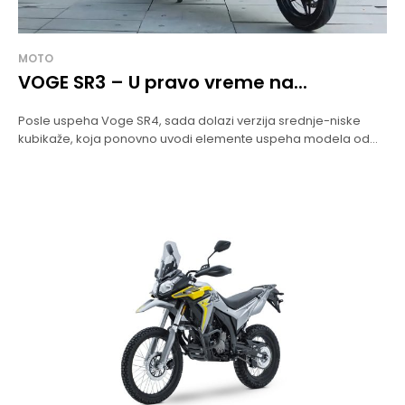
MOTO
VOGE SR3 – U pravo vreme na...
Posle uspeha Voge SR4, sada dolazi verzija srednje-niske
kubikaže, koja ponovno uvodi elemente uspeha modela od...