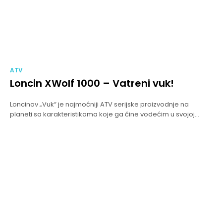
ATV
Loncin XWolf 1000 – Vatreni vuk!
Loncinov „Vuk“ je najmoćniji ATV serijske proizvodnje na
planeti sa karakteristikama koje ga čine vodećim u svojoj...