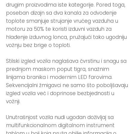
drugim proizvodima iste kategorije. Pored toga,
poseban dizajn sa dva kanala za odvođenje
toplote smanjuje strujanje vrućeg vazduha u
motoru za 50% te koristi izduvni vazduh za
hlađenje izduvnog lonca, pružajući tako ugodniju
vožnju bez brige o toploti.
Stilski izgled vozila naglašava čvrstinu i snagu sa
prednjom maskom poput tigra, snažnim
linijama branika i modernim LED farovima.
Sekvencijalni žmigavci ne samo što poboljšavaju
izgled vozila već i doprinose bezbjednosti u
vožnji.
Unutrašnjost vozila nudi ugodan doživljaj sa
multifunkcionalnom digitalnom instrument
tablom u boji koja pruža obilje informacija o