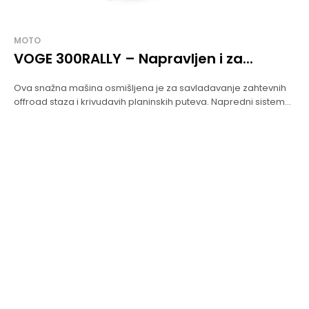
MOTO
VOGE 300RALLY – Napravljen i za...
Ova snažna mašina osmišljena je za savladavanje zahtevnih
offroad staza i krivudavih planinskih puteva. Napredni sistem...