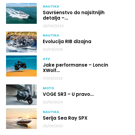
NAUTIKA
Savršenstvo do najsitnijih
detalja –...
28/06/2023
NAUTIKA
Evolucija RIB dizajna
03/04/2019
ATV
Jake performanse – Loncin
XWolf...
01/09/2023
MOTO
VOGE SR3 – U pravo...
02/10/2024
NAUTIKA
Serija Sea Ray SPX
26/06/2021