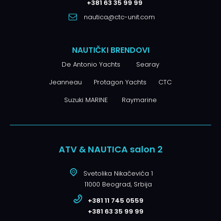
+381 63 35 99 99
nautica@ctc-unit.com
NAUTIČKI BRENDOVI
De Antonio Yachts
Searay
Jeanneau
Protagon Yachts
CTC
Suzuki MARINE
Raymarine
ATV & NAUTICA salon 2
Svetolika Nikačevića 1
11000 Beograd, Srbija
+381 11 745 0559
+381 63 35 99 99