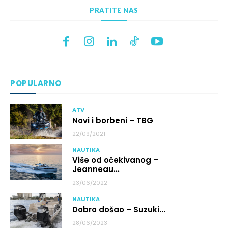
PRATITE NAS
POPULARNO
ATV
Novi i borbeni – TBG
22/09/2021
NAUTIKA
Više od očekivanog –
Jeanneau...
23/06/2022
NAUTIKA
Dobro došao – Suzuki...
28/06/2023