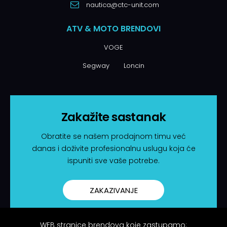
nautica@ctc-unit.com
ATV & MOTO BRENDOVI
VOGE
Segway
Loncin
Zakažite sastanak
Obratite se našem prodajnom timu već
danas i doživite profesionalnu uslugu koja će
ispuniti sve vaše potrebe.
ZAKAZIVANJE
WEB stranice brendova koje zastupamo: