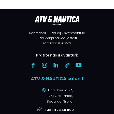
Dobrodošli u uzbudljiv svet avanture
i uzbuđenja na vodi, asfaltu
i off-road iskustva.
Pratite nas u avanturi:
ATV & NAUTICA salon 1
Ulica Savska 2A,
11251 Ostružnica,
Beograd, Srbija
+381 11 73 50 890