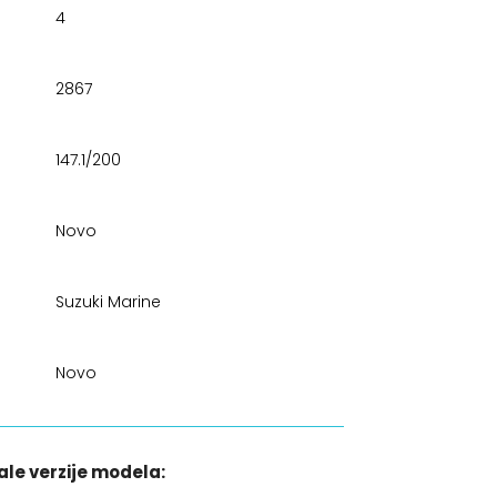
4
2867
147.1/200
Novo
Suzuki Marine
Novo
ale verzije modela: