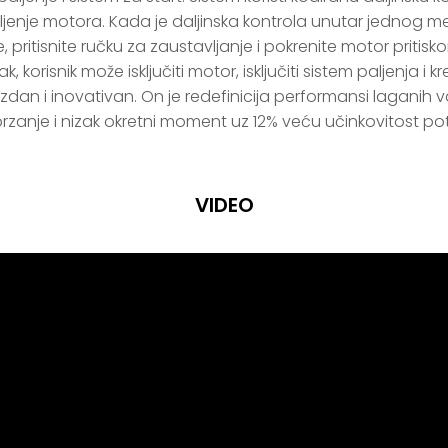
enje motora. Kada je daljinska kontrola unutar jednog met
, pritisnite ručku za zaustavljanje i pokrenite motor priti
, korisnik može isključiti motor, isključiti sistem paljenja i kre
rzanje i nizak okretni moment uz 12% veću učinkovitost pot
VIDEO