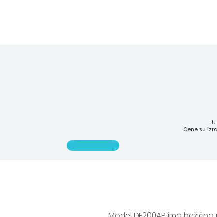
U
Cene su izra
POŠALJITE UPIT
Model DF200AP ima bežično pal