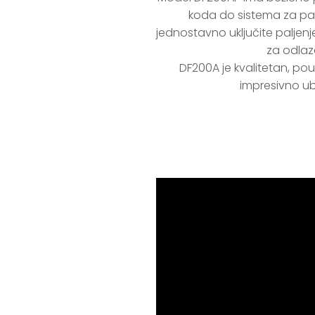
koda do sistema za palj
jednostavno uključite paljenje
za odlazak
  DF200A je kvalitetan, pouzdan i inovativan. On je redefinicija performansi laganih vanbrodskih motora, pruža 
impresivno ub