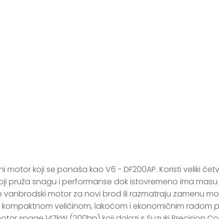
ki Marine DF 20
i motor koji se ponaša kao V6 - DF200AP. Koristi veliki četv
i pruža snagu i performanse dok istovremeno ima masu 
že vanbrodski motor za novi brod ili razmatraju zamenu mot
 kompaktnom veličinom, lakoćom i ekonomičnim radom pr
otor snage 147kW (200hp) koji dolazi s Suzuki Precision C