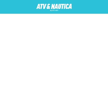
AUTIKA
MOTORI
ATV
Usluge
Servis i prodaja
P