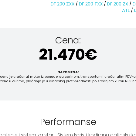
DF 200 ZXX
/
DF 200 TXX
/
DF 200 ZX
/
D
ATL
/
Cena:
21.470
€
NAPOMENA:
 cenu je uračunat motor iz ponude, sa carinom, transportom i uračunatim PDV-o
žene u eurima, plaćanje je u dinarskoj protivvrednosti po srednjem kursu NBS n
Performanse
jenje i sistem za start. Sistem koristi kodiranu daljinsku 