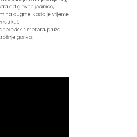
ra od glavne jedinice, 
skom na dugme. Kada je vrijeme 
nuti kući.

rošnje goriva.