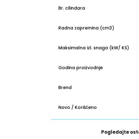
Br. cilindara
Radna zapremina (cm3)
Maksimalna izl. snaga (kW/ KS)
Godina proizvodnje
Brend
Novo / Korišćeno
Pogledajte ost