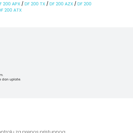
F 200 APX
/
DF 200 TX
/
DF 200 AZX
/
DF 200
DF 200 ATX
m.
a dan uplate.
kontrolu za prenos pristupnog 