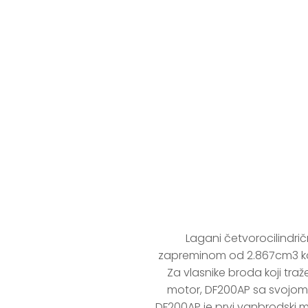
Suzu
Lagani četvorocilindričn
zapreminom od 2.867cm3 koj
Za vlasnike broda koji tra
motor, DF200AP sa svojom
DF200AP je prvi vanbrodski m