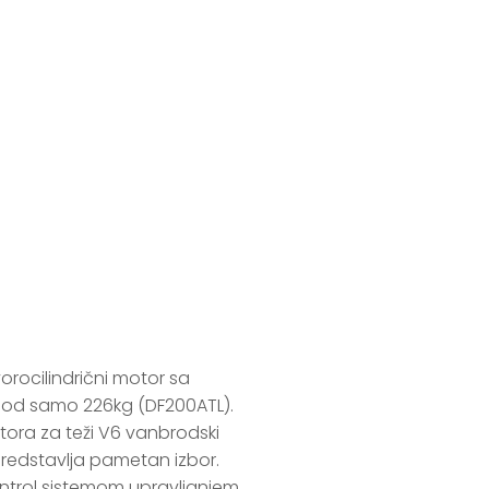
0 APL
orocilindrični motor sa 
od samo 226kg (DF200ATL). 
ora za teži V6 vanbrodski 
edstavlja pametan izbor. 
ontrol sistemom upravljanjem 