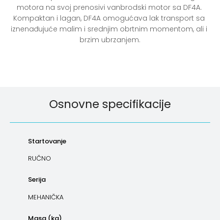
motora na svoj prenosivi vanbrodski motor sa DF4A. 
Kompaktan i lagan, DF4A omogućava lak transport sa 
iznenađujuće malim i srednjim obrtnim momentom, ali i 
brzim ubrzanjem.
Osnovne specifikacije
Startovanje
RUČNO
Serija
MEHANIČKA
Masa (kg)