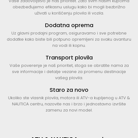
Vaše zadovoljstvo je naš prioritet. Zato svim našim kupcima
obezbeđujemo efikasnu uslugu kako bi mogli bezbrižno
uživati u korišćenju plovila ili vozila.
Dodatna oprema
Uz glavni prodajni program, osiguravamo i sve potrebne
dodatke kako biste bili potpuno opremljeni za svaku avanturu
na vodi ili kopnu.
Transport plovila
Vaše poverenje je naš prioritet, stoga se obratite nama za
sve informacije i detalje vezane za promenu destinacije
vašeg plovila.
Staro za novo
Ukoliko ste vlasnik plovila, motora ili ATV-a kupljenog u ATV &
NAUTICA centru, nazovite nas i brzo i jednostavno izvršite
zamenu za novi model.