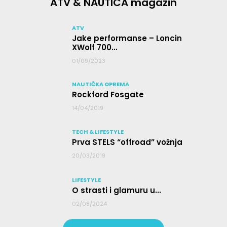
ATV & NAUTICA magazin
ATV
Jake performanse – Loncin
XWolf 700...
01/09/2023
NAUTIČKA OPREMA
Rockford Fosgate
14/04/2019
TECH & LIFESTYLE
Prva STELS “offroad” vožnja
20/03/2019
LIFESTYLE
O strasti i glamuru u...
02/08/2024