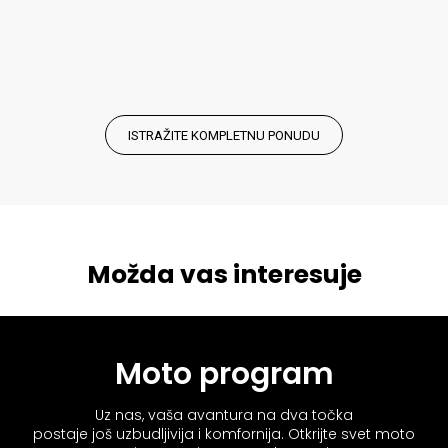
ISTRAŽITE KOMPLETNU PONUDU
Možda vas interesuje
Moto program
Uz nas, vaša avantura na dva točka
postaje još uzbudljivija i komfornija. Otkrijte svet moto