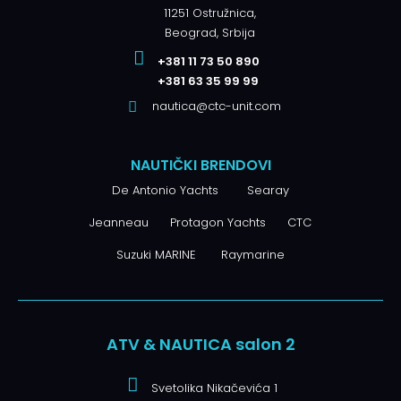
11251 Ostružnica,
Beograd, Srbija
+381 11 73 50 890
+381 63 35 99 99
nautica@ctc-unit.com
NAUTIČKI BRENDOVI
De Antonio Yachts
Searay
Jeanneau
Protagon Yachts
CTC
Suzuki MARINE
Raymarine
ATV & NAUTICA salon 2
Svetolika Nikačevića 1