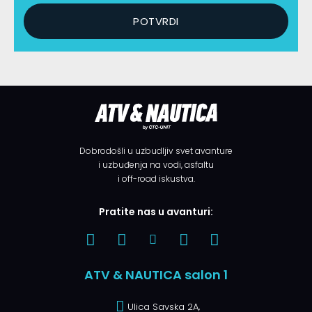
Dobrodošli u uzbudljiv svet avanture
i uzbuđenja na vodi, asfaltu
i off-road iskustva.
Pratite nas u avanturi:
ATV & NAUTICA salon 1
Ulica Savska 2A,