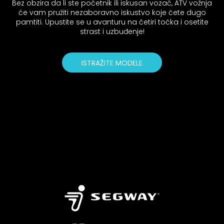
Bez obzira da li ste početnik ili iskusan vozač, ATV vožnja
će vam pružiti nezaboravno iskustvo koje ćete dugo
pamtiti. Upustite se u avanturu na četiri točka i osetite
strast i uzbuđenje!
ISTRAŽITE MODELE