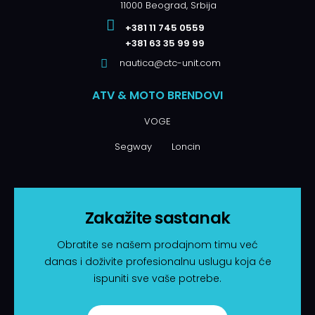
11000 Beograd, Srbija
+381 11 745 0559
+381 63 35 99 99
nautica@ctc-unit.com
ATV & MOTO BRENDOVI
VOGE
Segway
Loncin
Zakažite sastanak
Obratite se našem prodajnom timu već
danas i doživite profesionalnu uslugu koja će
ispuniti sve vaše potrebe.