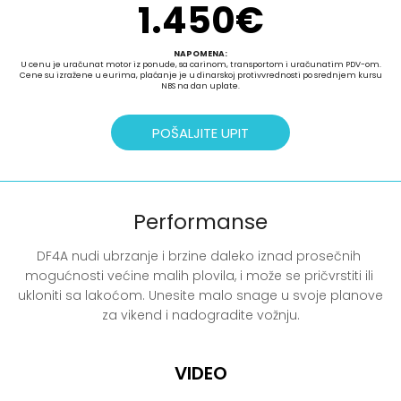
1.450
€
NAPOMENA:
U cenu je uračunat motor iz ponude, sa carinom, transportom i uračunatim PDV-om.
Cene su izražene u eurima, plaćanje je u dinarskoj protivvrednosti po srednjem kursu
NBS na dan uplate.
POŠALJITE UPIT
Performanse
DF4A nudi ubrzanje i brzine daleko iznad prosečnih 
mogućnosti većine malih plovila, i može se pričvrstiti ili 
ukloniti sa lakoćom. Unesite malo snage u svoje planove 
za vikend i nadogradite vožnju.
VIDEO