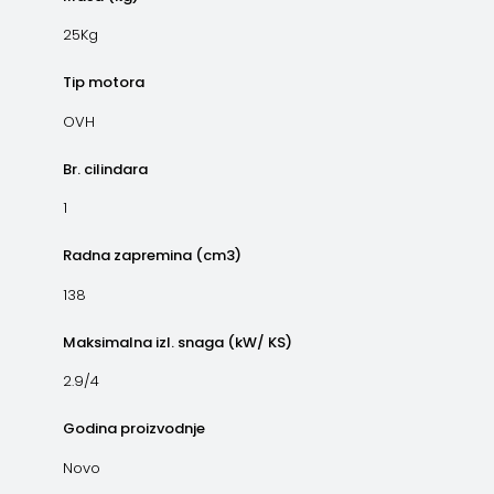
25Kg
Tip motora
OVH
Br. cilindara
1
Radna zapremina (cm3)
138
Maksimalna izl. snaga (kW/ KS)
2.9/4
Godina proizvodnje
Novo