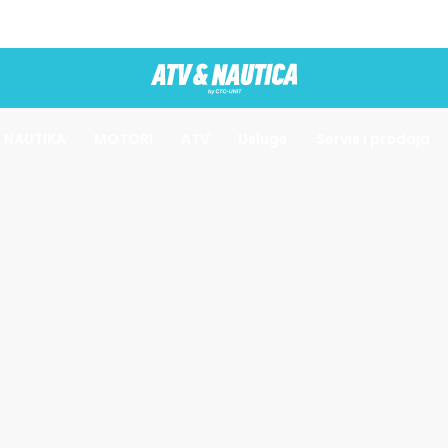
NAUTIKA
MOTORI
ATV
Usluge
Servis i prodaja