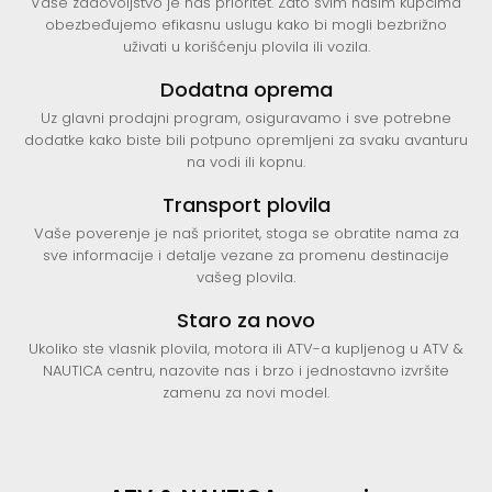
Vaše zadovoljstvo je naš prioritet. Zato svim našim kupcima
obezbeđujemo efikasnu uslugu kako bi mogli bezbrižno
uživati u korišćenju plovila ili vozila.
Dodatna oprema
Uz glavni prodajni program, osiguravamo i sve potrebne
dodatke kako biste bili potpuno opremljeni za svaku avanturu
na vodi ili kopnu.
Transport plovila
Vaše poverenje je naš prioritet, stoga se obratite nama za
sve informacije i detalje vezane za promenu destinacije
vašeg plovila.
Staro za novo
Ukoliko ste vlasnik plovila, motora ili ATV-a kupljenog u ATV &
NAUTICA centru, nazovite nas i brzo i jednostavno izvršite
zamenu za novi model.