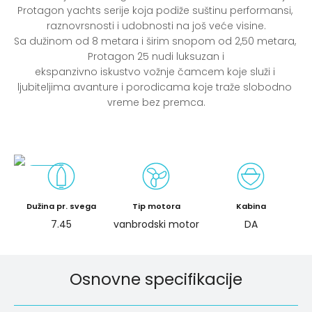
Protagon yachts serije koja podiže suštinu performansi, 
raznovrsnosti i udobnosti na još veće visine.

Sa dužinom od 8 metara i širim snopom od 2,50 metara, 
Protagon 25 nudi luksuzan i

ekspanzivno iskustvo vožnje čamcem koje služi i 
ljubiteljima avanture i porodicama koje traže slobodno 
vreme bez premca.
Dužina pr. svega
Tip motora
Kabina
7.45
vanbrodski motor
DA
Osnovne specifikacije