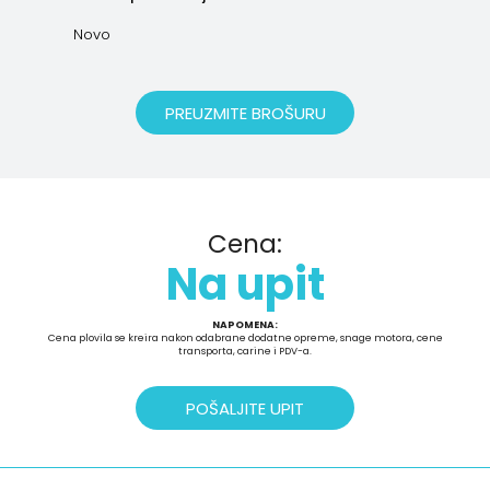
Novo
PREUZMITE BROŠURU
Cena:
Na upit
NAPOMENA:
Cena plovila se kreira nakon odabrane dodatne opreme, snage motora, cene
transporta, carine i PDV-a.
POŠALJITE UPIT