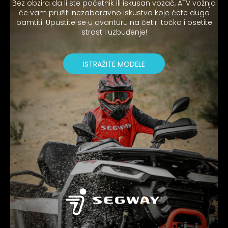
Bez obzira da li ste početnik ili iskusan vozač, ATV vožnja
će vam pružiti nezaboravno iskustvo koje ćete dugo
pamtiti. Upustite se u avanturu na četiri točka i osetite
strast i uzbuđenje!
ISTRAŽITE MODELE