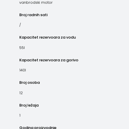
vanbrodski motor
Broj radnih sati
/
Kapacitet rezervoara za vodu
55l
Kapacitet rezervoara za gorivo
140l
Broj osoba
12
Broj ležaja
1
Godina proizvodnje