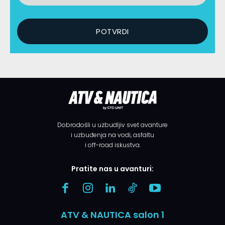
Dobrodošli u uzbudljiv svet avanture
i uzbuđenja na vodi, asfaltu
i off-road iskustva.
Pratite nas u avanturi:
ATV & NAUTICA salon 1