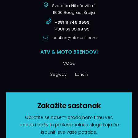
Svetolika Nikačevića 1
11000 Beograd, Srbija
+381 11 745 0559
+381 63 35 99 99
nautica@ctc-unit.com
ATV & MOTO BRENDOVI
VOGE
Segway
Loncin
Zakažite sastanak
Obratite se našem prodajnom timu već
danas i doživite profesionalnu uslugu koja će
ispuniti sve vaše potrebe.