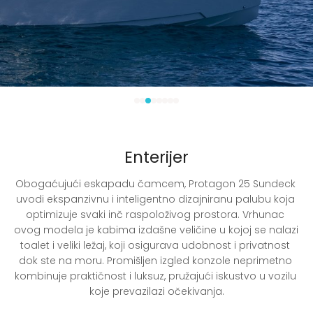
Enterijer
Obogaćujući eskapadu čamcem, Protagon 25 Sundeck 
uvodi ekspanzivnu i inteligentno dizajniranu palubu koja 
optimizuje svaki inč raspoloživog prostora. Vrhunac 
ovog modela je kabima izdašne veličine u kojoj se nalazi 
toalet i veliki ležaj, koji osigurava udobnost i privatnost 
dok ste na moru. Promišljen izgled konzole neprimetno 
kombinuje praktičnost i luksuz, pružajući iskustvo u vozilu 
koje prevazilazi očekivanja.