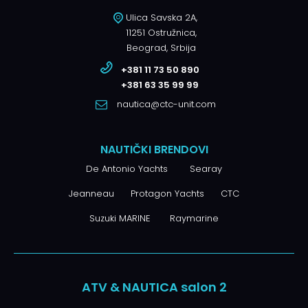
Ulica Savska 2A,
11251 Ostružnica,
Beograd, Srbija
+381 11 73 50 890
+381 63 35 99 99
nautica@ctc-unit.com
NAUTIČKI BRENDOVI
De Antonio Yachts
Searay
Jeanneau
Protagon Yachts
CTC
Suzuki MARINE
Raymarine
ATV & NAUTICA salon 2