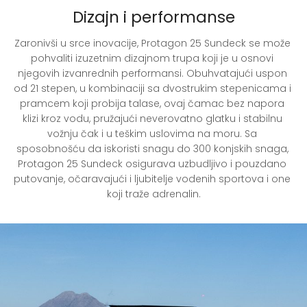
Dizajn i performanse
Zaronivši u srce inovacije, Protagon 25 Sundeck se može 
pohvaliti izuzetnim dizajnom trupa koji je u osnovi 
njegovih izvanrednih performansi. Obuhvatajući uspon 
od 21 stepen, u kombinaciji sa dvostrukim stepenicama i 
pramcem koji probija talase, ovaj čamac bez napora 
klizi kroz vodu, pružajući neverovatno glatku i stabilnu 
vožnju čak i u teškim uslovima na moru. Sa 
sposobnošću da iskoristi snagu do 300 konjskih snaga, 
Protagon 25 Sundeck osigurava uzbudljivo i pouzdano 
putovanje, očaravajući i ljubitelje vodenih sportova i one 
koji traže adrenalin.