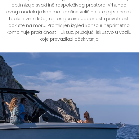
optimizuje svaki inč raspoloživog prostora. Vrhunac 
ovog modela je kabima izdašne veličine u kojoj se nalazi 
toalet i veliki ležaj, koji osigurava udobnost i privatnost 
dok ste na moru. Promišljen izgled konzole neprimetno 
kombinuje praktičnost i luksuz, pružajući iskustvo u vozilu 
koje prevazilazi očekivanja.