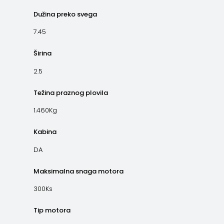
Dužina preko svega
7.45
Širina
2.5
Težina praznog plovila
1.460Kg
Kabina
DA
Maksimalna snaga motora
300Ks
Tip motora