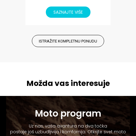
ISTRAŽITE KOMPLETNU PONUDU
Možda vas interesuje
Moto program
Uz nas, vaša avantura na dva točka
postaje još uzbudljivija i komfornija. Otkrijte svet moto