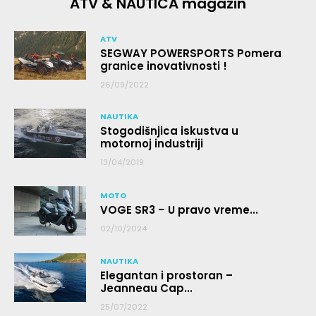
ATV & NAUTICA magazin
ATV
SEGWAY POWERSPORTS Pomera
granice inovativnosti !
26/09/2022
NAUTIKA
Stogodišnjica iskustva u
motornoj industriji
13/04/2019
MOTO
VOGE SR3 – U pravo vreme...
02/10/2024
NAUTIKA
Elegantan i prostoran –
Jeanneau Cap...
25/07/2022