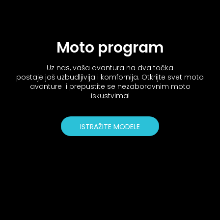
Moto program
Uz nas, vaša avantura na dva točka
postaje još uzbudljivija i komfornija. Otkrijte svet moto
avanture i prepustite se nezaboravnim moto
iskustvima!
ISTRAŽITE MODELE