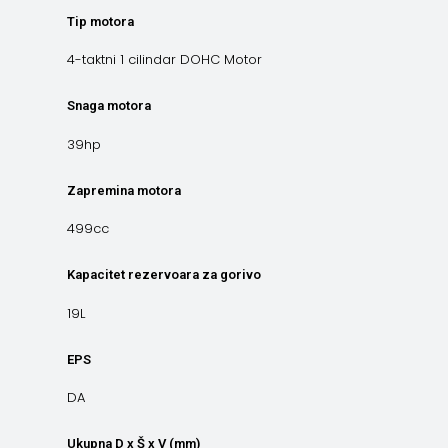
Tip motora
4-taktni 1 cilindar DOHC Motor
Snaga motora
39hp
Zapremina motora
499cc
Kapacitet rezervoara za gorivo
19L
EPS
DA
Ukupna D x Š x V (mm)