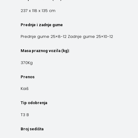
237 x 118 x 135 cm
Prednje i zadnje gume
Prednje gume 25×8-12 Zadnje gume 25×10-12
Masa praznog vozila (kg):
370Kg
Prenos
Kaiš
Tip odobrenja
T3 B
Broj sedišta