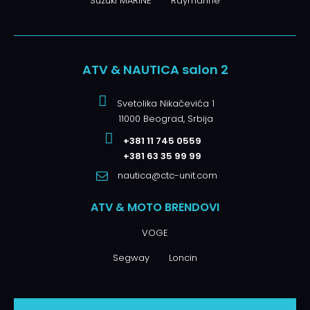
Suzuki MARINE
Raymarine
ATV & NAUTICA salon 2
Svetolika Nikačevića 1
11000 Beograd, Srbija
+381 11 745 0559
+381 63 35 99 99
nautica@ctc-unit.com
ATV & MOTO BRENDOVI
VOGE
Segway
Loncin