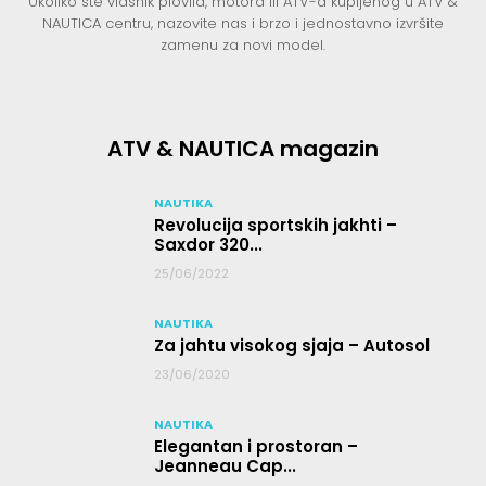
Ukoliko ste vlasnik plovila, motora ili ATV-a kupljenog u ATV &
NAUTICA centru, nazovite nas i brzo i jednostavno izvršite
zamenu za novi model.
ATV & NAUTICA magazin
NAUTIKA
Revolucija sportskih jakhti –
Saxdor 320...
25/06/2022
NAUTIKA
Za jahtu visokog sjaja – Autosol
23/06/2020
NAUTIKA
Elegantan i prostoran –
Jeanneau Cap...