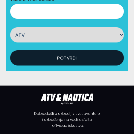
Dobrodošli u uzbudljiv svet avanture
i uzbuđenja na vodi, asfaltu
i off-road iskustva.