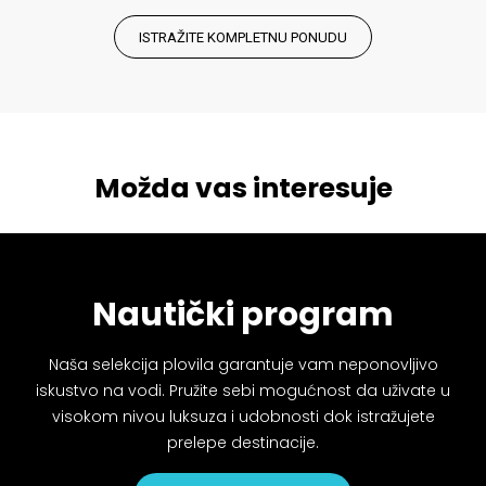
ISTRAŽITE KOMPLETNU PONUDU
Možda vas interesuje
Nautički program
Naša selekcija plovila garantuje vam neponovljivo
iskustvo na vodi. Pružite sebi mogućnost da uživate u
visokom nivou luksuza i udobnosti dok istražujete
prelepe destinacije.