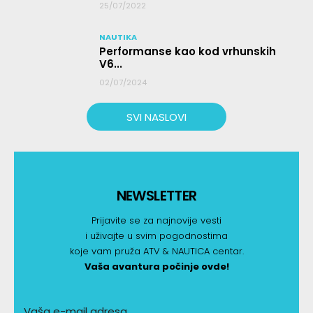
25/07/2022
NAUTIKA
Performanse kao kod vrhunskih
V6...
02/07/2024
SVI NASLOVI
NEWSLETTER
Prijavite se za najnovije vesti
i uživajte u svim pogodnostima
koje vam pruža ATV & NAUTICA centar.
Vaša avantura počinje ovde!
Vaša e-mail adresa