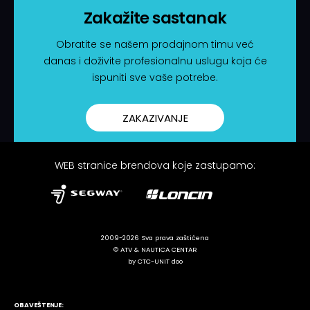
Zakažite sastanak
Obratite se našem prodajnom timu već
danas i doživite profesionalnu uslugu koja će
ispuniti sve vaše potrebe.
ZAKAZIVANJE
WEB stranice brendova koje zastupamo:
2009-2026 Sva prava zaštićena
© ATV & NAUTICA CENTAR
by CTC-UNIT doo
OBAVEŠTENJE: