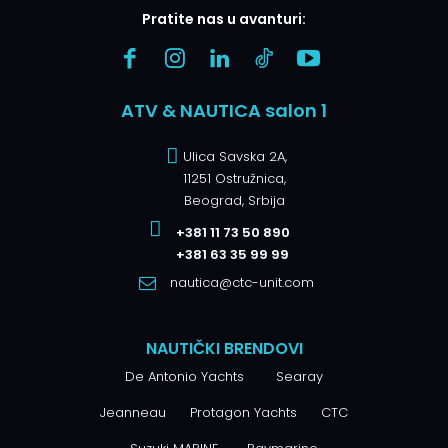
Pratite nas u avanturi:
ATV & NAUTICA salon 1
Ulica Savska 2A,
11251 Ostružnica,
Beograd, Srbija
+381 11 73 50 890
+381 63 35 99 99
nautica@ctc-unit.com
NAUTIČKI BRENDOVI
De Antonio Yachts
Searay
Jeanneau
Protagon Yachts
CTC