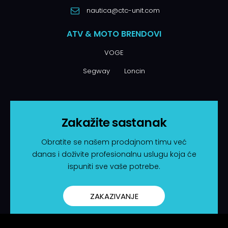
nautica@ctc-unit.com
ATV & MOTO BRENDOVI
VOGE
Segway
Loncin
Zakažite sastanak
Obratite se našem prodajnom timu već
danas i doživite profesionalnu uslugu koja će
ispuniti sve vaše potrebe.
ZAKAZIVANJE