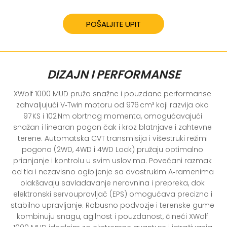
POŠALJITE UPIT
DIZAJN I PERFORMANSE
XWolf 1000 MUD pruža snažne i pouzdane performanse 
zahvaljujući V‑Twin motoru od 976 cm³ koji razvija oko 
97 KS i 102 Nm obrtnog momenta, omogućavajući 
snažan i linearan pogon čak i kroz blatnjave i zahtevne 
terene. Automatska CVT transmisija i višestruki režimi 
pogona (2WD, 4WD i 4WD Lock) pružaju optimalno 
prianjanje i kontrolu u svim uslovima. Povećani razmak 
od tla i nezavisno ogibljenje sa dvostrukim A‑ramenima 
olakšavaju savladavanje neravnina i prepreka, dok 
elektronski servoupravljač (EPS) omogućava precizno i 
stabilno upravljanje. Robusno podvozje i terenske gume 
kombinuju snagu, agilnost i pouzdanost, čineći XWolf 