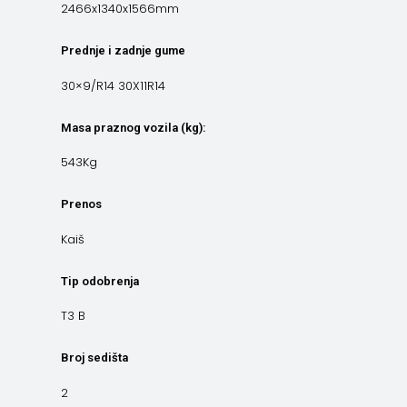
2466x1340x1566mm
Prednje i zadnje gume
30×9/R14 30X11R14
Masa praznog vozila (kg):
543Kg
Prenos
Kaiš
Tip odobrenja
T3 B
Broj sedišta
2