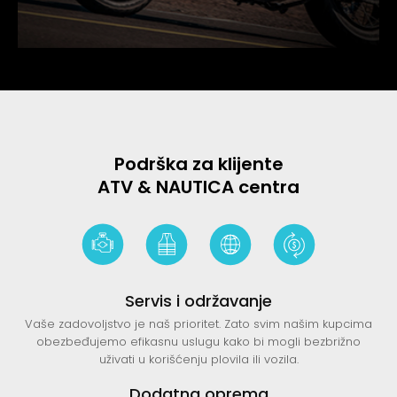
Podrška za klijente
ATV & NAUTICA centra
Servis i održavanje
Vaše zadovoljstvo je naš prioritet. Zato svim našim kupcima
obezbeđujemo efikasnu uslugu kako bi mogli bezbrižno
uživati u korišćenju plovila ili vozila.
Dodatna oprema