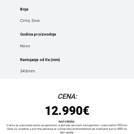
Boja
Crna, Siva
Godina proizvodnje
Novo
Rastojanje od tla (mm)
343mm
CENA:
12.990
€
NAPOMENA:
U cenu je uračunato vozilo sa opremom iz ponude, carinom, transportom i uračunatim PDV-om.
Cene su izražene u eurima, plaćanje je u dinarskoj protivvrednosti po srednjem kursu NBS na
dan uplate.