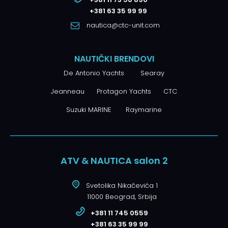
+381 63 35 99 99
nautica@ctc-unit.com
NAUTIČKI BRENDOVI
De Antonio Yachts
Searay
Jeanneau
Protagon Yachts
CTC
Suzuki MARINE
Raymarine
ATV & NAUTICA salon 2
Svetolika Nikačevića 1
11000 Beograd, Srbija
+381 11 745 0559
+381 63 35 99 99