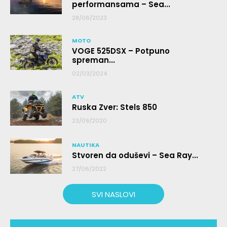
performansama – Sea...
28/06/2023
MOTO
VOGE 525DSX – Potpuno
spreman...
02/03/2024
ATV
Ruska Zver: Stels 850
23/09/2020
NAUTIKA
Stvoren da oduševi – Sea Ray...
27/06/2022
SVI NASLOVI