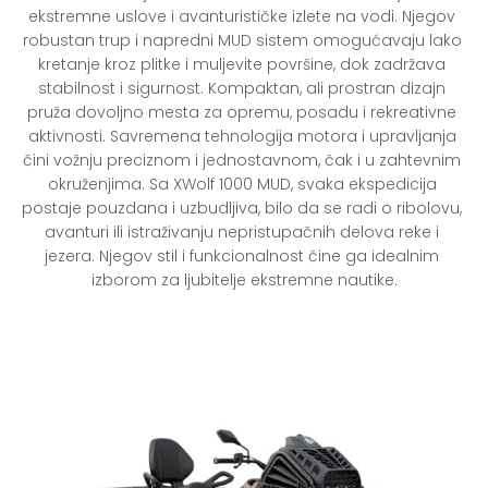
ekstremne uslove i avanturističke izlete na vodi. Njegov 
robustan trup i napredni MUD sistem omogućavaju lako 
kretanje kroz plitke i muljevite površine, dok zadržava 
stabilnost i sigurnost. Kompaktan, ali prostran dizajn 
pruža dovoljno mesta za opremu, posadu i rekreativne 
aktivnosti. Savremena tehnologija motora i upravljanja 
čini vožnju preciznom i jednostavnom, čak i u zahtevnim 
okruženjima. Sa XWolf 1000 MUD, svaka ekspedicija 
postaje pouzdana i uzbudljiva, bilo da se radi o ribolovu, 
avanturi ili istraživanju nepristupačnih delova reke i 
jezera. Njegov stil i funkcionalnost čine ga idealnim 
izborom za ljubitelje ekstremne nautike.