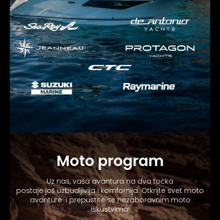
Moto program
Uz nas, vaša avantura na dva točka
postaje još uzbudljivija i komfornija. Otkrijte svet moto
avanture i prepustite se nezaboravnim moto
iskustvima!