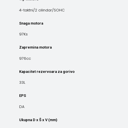
4-taktni/2 cilindar/SOHC
Snaga motora
97Ks
Zapremina motora
976cc
Kapacitet rezervoara za gorivo
33L
EPS
DA
Ukupna D x Š x V (mm)