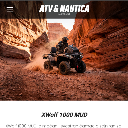
XWolf 1000 MUD
XWolf 1000 MUD je moćan i svestran čamac dizajniran za 