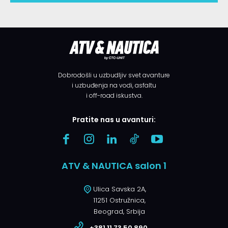
Dobrodošli u uzbudljiv svet avanture
i uzbuđenja na vodi, asfaltu
i off-road iskustva.
Pratite nas u avanturi:
ATV & NAUTICA salon 1
Ulica Savska 2A,
11251 Ostružnica,
Beograd, Srbija
+381 11 73 50 890