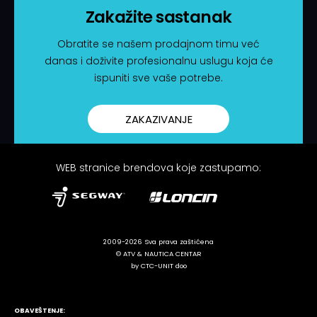
Zakažite sastanak
Obratite se našem prodajnom timu već
danas i doživite profesionalnu uslugu koja će
ispuniti sve vaše potrebe.
ZAKAZIVANJE
WEB stranice brendova koje zastupamo:
2009-2026 Sva prava zaštićena
© ATV & NAUTICA CENTAR
by CTC-UNIT doo
OBAVEŠTENJE: