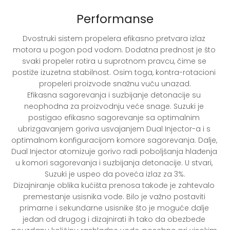
Performanse
Dvostruki sistem propelera efikasno pretvara izlaz 
motora u pogon pod vodom. Dodatna prednost je što 
svaki propeler rotira u suprotnom pravcu, čime se 
postiže izuzetna stabilnost. Osim toga, kontra-rotacioni 
propeleri proizvode snažnu vuču unazad.

Efikasna sagorevanja i suzbijanje detonacije su 
neophodna za proizvodnju veće snage. Suzuki je 
postigao efikasno sagorevanje sa optimalnim 
ubrizgavanjem goriva usvajanjem Dual Injector-a i s 
optimalnom konfiguracijom komore sagorevanja. Dalje, 
Dual Injector atomizuje gorivo radi poboljšanja hlađenja 
u komori sagorevanja i suzbijanja detonacije. U stvari, 
Suzuki je uspeo da poveća izlaz za 3%.

Dizajniranje oblika kućišta prenosa takođe je zahtevalo 
premestanje usisnika vode. Bilo je važno postaviti 
primarne i sekundarne usisnike što je moguće dalje 
jedan od drugog i dizajnirati ih tako da obezbede 