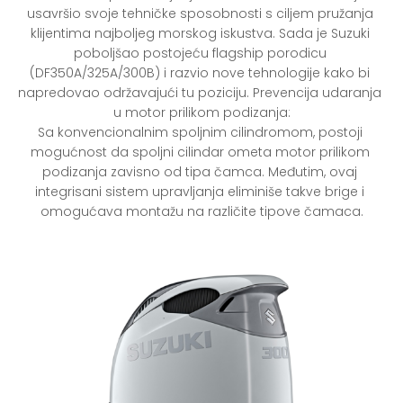
usavršio svoje tehničke sposobnosti s ciljem pružanja 
klijentima najboljeg morskog iskustva. Sada je Suzuki 
poboljšao postojeću flagship porodicu 
(DF350A/325A/300B) i razvio nove tehnologije kako bi 
napredovao održavajući tu poziciju. Prevencija udaranja 
u motor prilikom podizanja:

Sa konvencionalnim spoljnim cilindromom, postoji 
mogućnost da spoljni cilindar ometa motor prilikom 
podizanja zavisno od tipa čamca. Međutim, ovaj 
integrisani sistem upravljanja eliminiše takve brige i 
omogućava montažu na različite tipove čamaca.