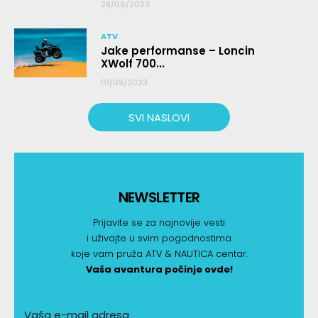
28/06/2023
ATV
Jake performanse – Loncin
XWolf 700...
01/09/2023
SVI NASLOVI
NEWSLETTER
Prijavite se za najnovije vesti
i uživajte u svim pogodnostima
koje vam pruža ATV & NAUTICA centar.
Vaša avantura počinje ovde!
Vaša e-mail adresa