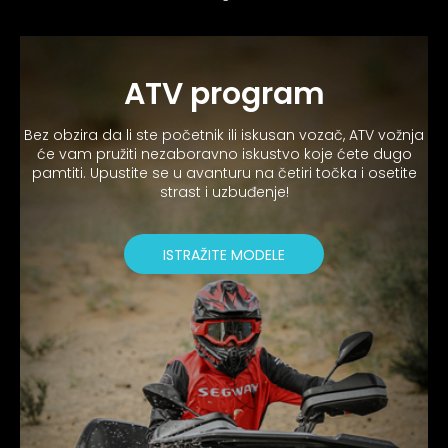
ATV program
Bez obzira da li ste početnik ili iskusan vozač, ATV vožnja
će vam pružiti nezaboravno iskustvo koje ćete dugo
pamtiti. Upustite se u avanturu na četiri točka i osetite
strast i uzbuđenje!
ISTRAŽITE MODELE