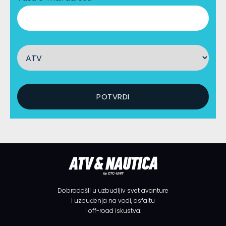
Dobrodošli u uzbudljiv svet avanture
i uzbuđenja na vodi, asfaltu
i off-road iskustva.