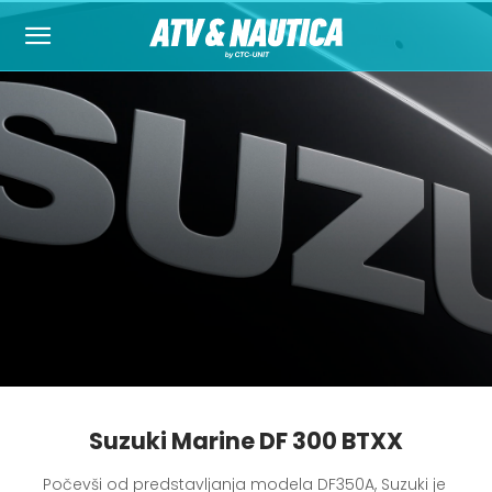
Suzuki Marine DF 300 BTXX
Počevši od predstavljanja modela DF350A, Suzuki je 