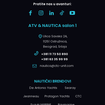
Pratite nas u avanturi:
ATV & NAUTICA salon 1
Ulica Savska 2A,
11251 Ostružnica,
Beograd, Srbija
+381 11 73 50 890
+381 63 35 99 99
nautica@ctc-unit.com
NAUTIČKI BRENDOVI
De Antonio Yachts
Searay
Jeanneau
Protagon Yachts
CTC
Suzuki MARINE
Raymarine