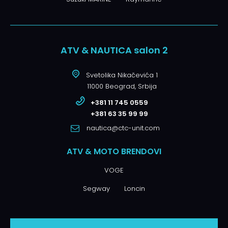
ATV & NAUTICA salon 2
Svetolika Nikačevića 1
11000 Beograd, Srbija
+381 11 745 0559
+381 63 35 99 99
nautica@ctc-unit.com
ATV & MOTO BRENDOVI
VOGE
Segway
Loncin