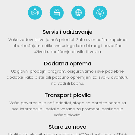
Servis i održavanje
Vaše zadovoljstvo je naš prioritet. Zato svim našim kupcima
obezbeđujemo efikasnu uslugu kako bi mogli bezbrižno
uživati u korišćenju plovila ili vozila.
Dodatna oprema
Uz glavni prodajni program, osiguravamo i sve potrebne
dodatke kako biste bili potpuno opremljeni za svaku avanturu
na vodi ili kopnu.
Transport plovila
Vaše poverenje je naš prioritet, stoga se obratite nama za
sve informacije i detalje vezane za promenu destinacije
vašeg plovila.
Staro za novo
Ukoliko ste vlasnik plovila, motora ili ATV-a kupljenog u ATV &