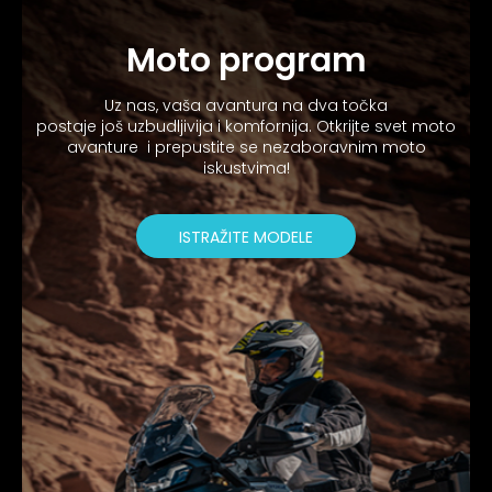
Moto program
Uz nas, vaša avantura na dva točka
postaje još uzbudljivija i komfornija. Otkrijte svet moto
avanture i prepustite se nezaboravnim moto
iskustvima!
ISTRAŽITE MODELE