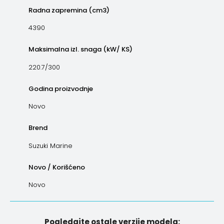
Radna zapremina (cm3)
4390
Maksimalna izl. snaga (kW/ KS)
220.7/300
Godina proizvodnje
Novo
Brend
Suzuki Marine
Novo / Korišćeno
Novo
Pogledajte ostale verzije modela: