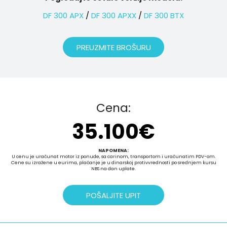
DF 300 APX
/
DF 300 APXX
/
DF 300 BTX
PREUZMITE BROŠURU
Cena:
35.100
€
NAPOMENA:
U cenu je uračunat motor iz ponude, sa carinom, transportom i uračunatim PDV-om.
Cene su izražene u eurima, plaćanje je u dinarskoj protivvrednosti po srednjem kursu
NBS na dan uplate.
POŠALJITE UPIT